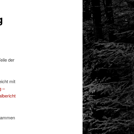
g
eile der
icht mit
g –
albericht
zusammen