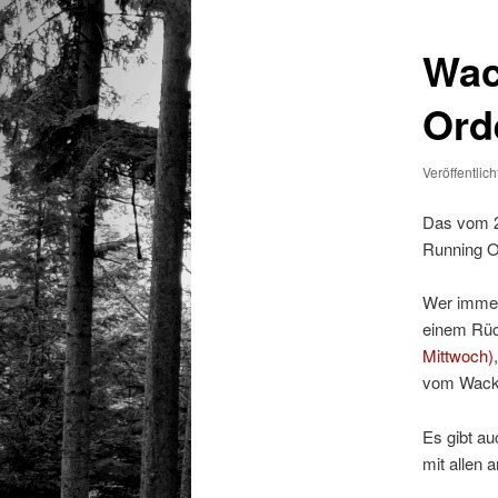
Wac
Ord
Veröffentlic
Das vom 29
Running Or
Wer immer 
einem Rück
Mittwoch)
vom Wacke
Es gibt au
mit allen 