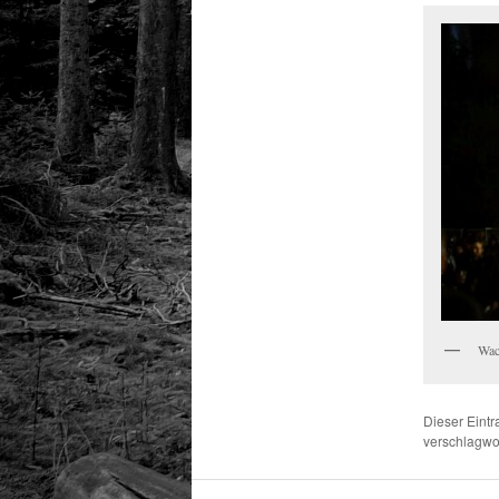
Wac
Dieser Eint
verschlagwor