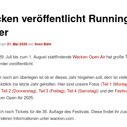
ken veröffentlicht Runnin
er
ht am
21. Mai 2026
von
Sven Bähr
. Juli bis zum 1. August stattfindende
Wacken Open Air
hat große T
der veröffentlicht.
noch am überlegen ist ob er dieses Jahr hingehen soll, dem ist vielle
blick ins letzte Jahr geholfen. Hier sind unsere Fotos (
Teil 1 (Monta
,
Teil 2 (Donnerstag)
,
Teil 3 (Freitag)
,
Teil 4 (Samstag)
) und der
Festiv
n Open Air 2025.
ch noch Tickets für die 35. Auflage des Festivals. Diese findet ihr 
anderen Informationen unter wacken.com .