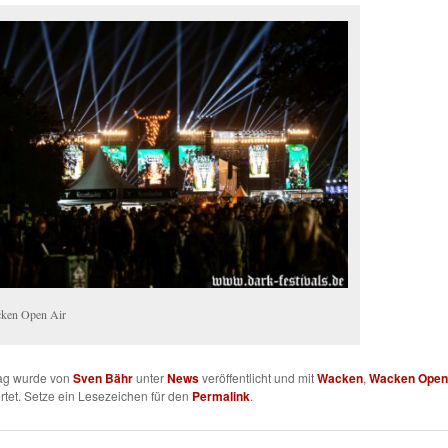
ken Open Air
rag wurde von
Sven Bähr
unter
News
veröffentlicht und mit
Wacken
,
Wacken Open
tet. Setze ein Lesezeichen für den
Permalink
.