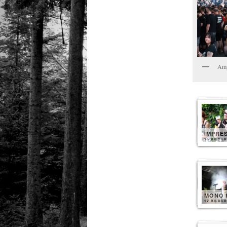
Amp
IMPRE
15 BILDER
MONO 
12 BILDER