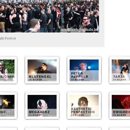
hi Festival
PETER
SSIONEN
BLUTENGEL
HEPPNER
TARJA
15 BILDER
14 BILDER
14 BILDER
AESTHETIC
INC.
MEGAHERZ
PERFECTION
EWIGHEI
11 BILDER
10 BILDER
10 BILDER