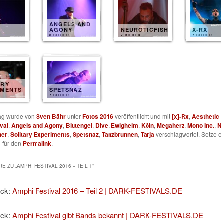
ANGELS AND
AGONY
NEUROTICFISH
X-RX
8 BILDER
7 BILDER
7 BILDER
ARY
IMENTS
SPETSNAZ
7 BILDER
rag wurde von
Sven Bähr
unter
Fotos 2016
veröffentlicht und mit
[x]-Rx
,
Aesthetic 
val
,
Angels and Agony
,
Blutengel
,
Dive
,
Ewigheim
,
Köln
,
Megaherz
,
Mono Inc.
,
N
ner
,
Solitary Experiments
,
Spetsnaz
,
Tanzbrunnen
,
Tarja
verschlagwortet. Setze e
 für den
Permalink
.
E ZU „
AMPHI FESTIVAL 2016 – TEIL 1
“
ack:
Amphi Festival 2016 – Teil 2 | DARK-FESTIVALS.DE
ack:
Amphi Festival gibt Bands bekannt | DARK-FESTIVALS.DE