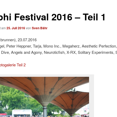
i Festival 2016 – Teil 1
ht am
25. Juli 2016
von
Sven Bähr
zbrunnen), 23.07.2016
gel, Peter Heppner, Tarja, Mono Inc., Megaherz, Aesthetic Perfection,
Dive, Angels and Agony, Neuroticfish, X-RX, Solitary Experiments,
togalerie Teil 2