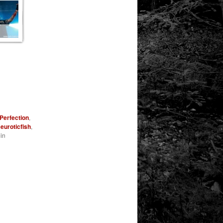
Perfection
,
euroticfish
,
in