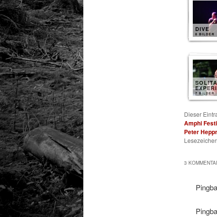
DIVE
8 BILDER
SOLIT
EXPER
7 BILDER
Dieser Eint
Amphi Festi
Peter Hepp
Lesezeichen
3 KOMMENTAR
Pingb
Pingb