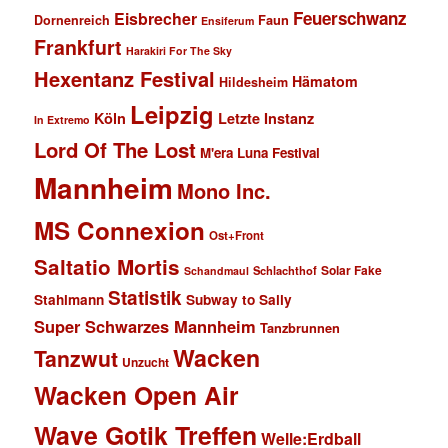
Feuerschwanz
Eisbrecher
Faun
Dornenreich
Ensiferum
Frankfurt
Harakiri For The Sky
Hexentanz Festival
Hämatom
Hildesheim
Leipzig
Köln
Letzte Instanz
In Extremo
Lord Of The Lost
M'era Luna Festival
Mannheim
Mono Inc.
MS Connexion
Ost+Front
Saltatio Mortis
Solar Fake
Schlachthof
Schandmaul
Statistik
Stahlmann
Subway to Sally
Super Schwarzes Mannheim
Tanzbrunnen
Wacken
Tanzwut
Unzucht
Wacken Open Air
Wave Gotik Treffen
Welle:Erdball