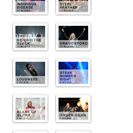
INSIDIOUS
STEEL
DISEASE
PANTHER
12 BILDER
12 BILDER
BEYOND THE
BLACK
DRAGONFORCE
10 BILDER
10 BILDER
STEAK
NUMBER
LOUDNESS
EIGHT
9 BILDER
9 BILDER
BLAAS OF
GLORY
ORDEN OGAN
9 BILDER
9 BILDER