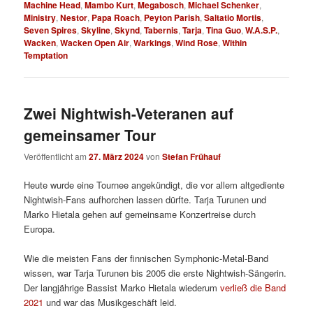
Machine Head
,
Mambo Kurt
,
Megabosch
,
Michael Schenker
,
Ministry
,
Nestor
,
Papa Roach
,
Peyton Parish
,
Saltatio Mortis
,
Seven Spires
,
Skyline
,
Skynd
,
Tabernis
,
Tarja
,
Tina Guo
,
W.A.S.P.
,
Wacken
,
Wacken Open Air
,
Warkings
,
Wind Rose
,
Within
Temptation
Zwei Nightwish-Veteranen auf
gemeinsamer Tour
Veröffentlicht am
27. März 2024
von
Stefan Frühauf
Heute wurde eine Tournee angekündigt, die vor allem altgediente
Nightwish-Fans aufhorchen lassen dürfte. Tarja Turunen und
Marko Hietala gehen auf gemeinsame Konzertreise durch
Europa.
Wie die meisten Fans der finnischen Symphonic-Metal-Band
wissen, war Tarja Turunen bis 2005 die erste Nightwish-Sängerin.
Der langjährige Bassist Marko Hietala wiederum
verließ die Band
2021
und war das Musikgeschäft leid.