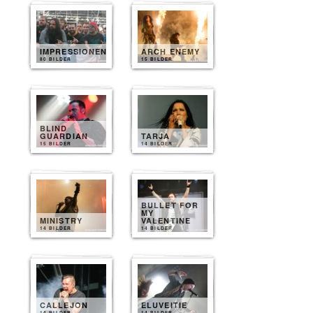
IMPRESSIONEN
ARCH ENEMY
80 BILDER
15 BILDER
BLIND
GUARDIAN
TARJA
15 BILDER
14 BILDER
BULLET FOR
MY
MINISTRY
VALENTINE
14 BILDER
14 BILDER
CALLEJON
ELUVEITIE
14 BILDER
14 BILDER