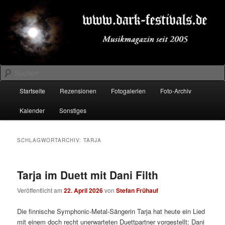
Zum
Zum
Musikmagazin seit 2005
primären
sekundären
Inhalt
Inhalt
springen
springen
DARK-FESTIVALS.DE
Suchen
Hauptmenü
Startseite
Rezensionen
Fotogalerien
Foto-Archiv
Kalender
Sonstiges
SCHLAGWORTARCHIV:
TARJA
Tarja im Duett mit Dani Filth
Veröffentlicht am
22. April 2026
von
Stefan Frühauf
Die finnische Symphonic-Metal-Sängerin Tarja hat heute ein Lied
mit einem doch recht unerwarteten Duettpartner vorgestellt: Dani