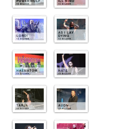
POWERWOLF
ILL NINO
15 BILDER
15 BILDER
AS I LAY
LORDI
DYING
13 BILDER
13 BILDER
HAEMATOM
HATE
13 BILDER
10 BILDER
TARJA
AUDN
10 BILDER
10 BILDER