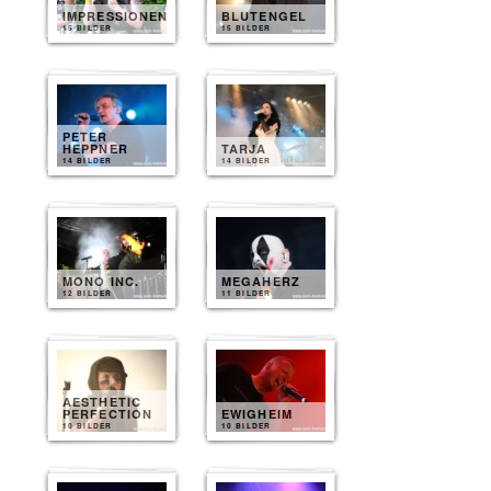
IMPRESSIONEN
BLUTENGEL
15 BILDER
15 BILDER
PETER
HEPPNER
TARJA
14 BILDER
14 BILDER
MONO INC.
MEGAHERZ
12 BILDER
11 BILDER
AESTHETIC
PERFECTION
EWIGHEIM
10 BILDER
10 BILDER