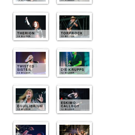
THERION
TORFROCK
14 BILDER
13 BILDER
TWISTED
SISTER
DIE KRUPPS
13 BILDER
12 BILDER
ESKIMO
EQUILIBRIUM
CALLBOY
12 BILDER
12 BILDER