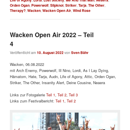
Life of Agony
Lordi
Lost Society
Me And That Man
Neaera
Orden Ogan
,
Powerwolf
,
Slipknot
,
Striker
,
Tarja
,
The Other
,
Therapy?
,
Wacken
,
Wacken Open Air
,
Wind Rose
Wacken Open Air 2022 – Teil
4
Veröffentlicht am
10. August 2022
von
Sven Bähr
Wacken, 06.08.2022
mit Arch Enemy, Powerwolf, Ill Nino, Lordi, As I Lay Dying,
Hämatom, Hate, Tarja, Audn, Life of Agony, Attic, Orden Ogan,
Striker, The Other, Insanity Alert, Deine Cousine, Neaera
Links zur Fotogalerie
Teil 1
,
Teil 2
,
Teil 3
Links zum Festivalbericht:
Teil 1
,
Teil 2