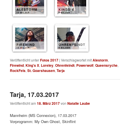
ALESTORM
KINGS X
12 BILDER
9 BILDER
FIREWIND
OHRENFEINDT
10 BILDER
9 BILDER
Veröffentlicht unter
Fotos 2017
|
Verschlagwortet mit
Alestorm
,
Firewind
,
King's X
,
Loreley
,
Ohrenfeindt
,
Powerwolf
,
Queensryche
,
RockFels
,
St. Goarshausen
,
Tarja
Tarja, 17.03.2017
Veröffentlicht am
18. März 2017
von
Natalie Laube
Mannheim (MS Connexion), 17.03.2017
Vorprogramm: My Own Ghost, Skinflint