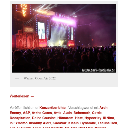
Wacken Open Air 2022
Weiterlesen
→
Veröffentlicht unter
Konzertberichte
|
Verschlagwortet mit
Arch
Enemy
,
ASP
,
At the Gates
,
Attic
,
Audn
,
Behemoth
,
Cattle
Decapitation
,
Deine Cousine
,
Hämatom
,
Hate
,
Hypocrisy
,
Ill Nino
,
In Extremo
,
Insanity Alert
,
Kadavar
,
Kissin' Dynamite
,
Lacuna Coil
,
,
,
,
,
,