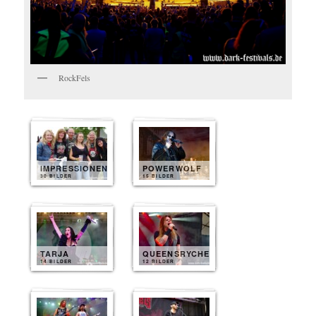
RockFels
IMPRESSIONEN
POWERWOLF
30 BILDER
15 BILDER
TARJA
QUEENSRYCHE
14 BILDER
12 BILDER