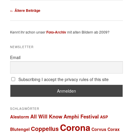
Beitragsnavigation
←
Ältere Beiträge
Kennt ihr schon unser
Foto-Archiv
mit alten Bildern ab 2009?
NEWSLETTER
Email
Subscribing I accept the privacy rules of this site
SCHLAGWÖRTER
All Will Know
Amphi Festival
Alestorm
ASP
Corona
Coppelius
Blutengel
Corvus Corax