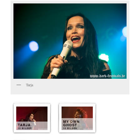
Tarja
MY OWN
TARJA
GHOST
15 BILDER
10 BILDER