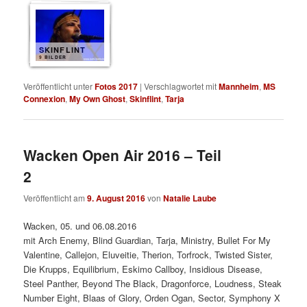
SKINFLINT
9 BILDER
Veröffentlicht unter
Fotos 2017
|
Verschlagwortet mit
Mannheim
,
MS
Connexion
,
My Own Ghost
,
Skinflint
,
Tarja
Wacken Open Air 2016 – Teil
2
Veröffentlicht am
9. August 2016
von
Natalie Laube
Wacken, 05. und 06.08.2016
mit Arch Enemy, Blind Guardian, Tarja, Ministry, Bullet For My
Valentine, Callejon, Eluveitie, Therion, Torfrock, Twisted Sister,
Die Krupps, Equilibrium, Eskimo Callboy, Insidious Disease,
Steel Panther, Beyond The Black, Dragonforce, Loudness, Steak
Number Eight, Blaas of Glory, Orden Ogan, Sector, Symphony X