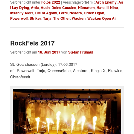
Veröffentlicht unter
Fotos 2022
|
Verschlagwortet mit
Arch Enemy
,
As
I Lay Dying
,
Attic
,
Audn
,
Deine Cousine
,
Hämatom
,
Hate
,
Ill Nino
,
Insanity Alert
,
Life of Agony
,
Lordi
,
Neaera
,
Orden Ogan
,
Powerwolf
,
Striker
,
Tarja
,
The Other
,
Wacken
,
Wacken Open Air
RockFels 2017
Veröffentlicht am
18. Juni 2017
von
Stefan Frühauf
St. Goarshausen (Loreley), 17.06.2017
mit Powerwolf, Tarja, Queensrÿche, Alestorm, King’s X, Firewind,
Ohrenfeindt