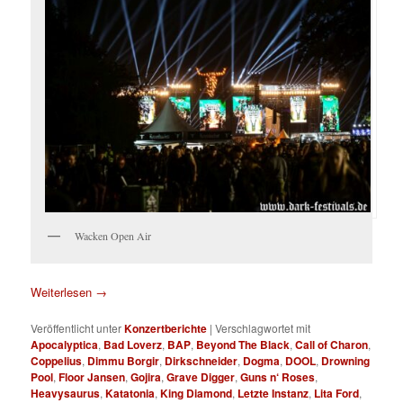
Wacken Open Air
Weiterlesen
→
Veröffentlicht unter
Konzertberichte
|
Verschlagwortet mit
Apocalyptica
,
Bad Loverz
,
BAP
,
Beyond The Black
,
Call of Charon
,
Coppelius
,
Dimmu Borgir
,
Dirkschneider
,
Dogma
,
DOOL
,
Drowning
Pool
,
Floor Jansen
,
Gojira
,
Grave Digger
,
Guns n‘ Roses
,
Heavysaurus
,
Katatonia
,
King Diamond
,
Letzte Instanz
,
Lita Ford
,