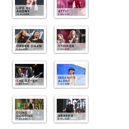
LIFE OF
AGONY
ATTIC
10 BILDER
8 BILDER
ORDEN OGAN
STRIKER
8 BILDER
8 BILDER
INSANITY
THE OTHER
ALERT
8 BILDER
7 BILDER
DEINE
COUSINE
NEAERA
5 BILDER
5 BILDER