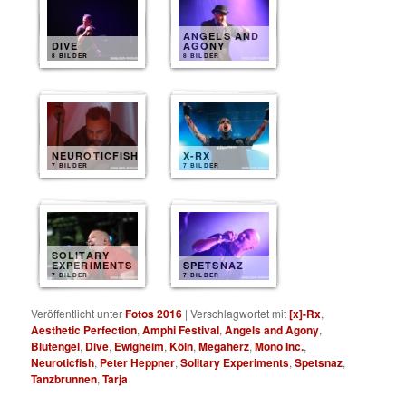
ANGELS AND
DIVE
AGONY
8 BILDER
8 BILDER
NEUROTICFISH
X-RX
7 BILDER
7 BILDER
SOLITARY
EXPERIMENTS
SPETSNAZ
7 BILDER
7 BILDER
Veröffentlicht unter
Fotos 2016
|
Verschlagwortet mit
[x]-Rx
,
Aesthetic Perfection
,
Amphi Festival
,
Angels and Agony
,
Blutengel
,
Dive
,
Ewigheim
,
Köln
,
Megaherz
,
Mono Inc.
,
Neuroticfish
,
Peter Heppner
,
Solitary Experiments
,
Spetsnaz
,
Tanzbrunnen
,
Tarja