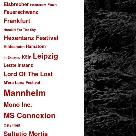
Eisbrecher
Faun
Ensiferum
Feuerschwanz
Frankfurt
Harakiri For The Sky
Hexentanz Festival
Hämatom
Hildesheim
Leipzig
Köln
In Extremo
Letzte Instanz
Lord Of The Lost
M'era Luna Festival
Mannheim
Mono Inc.
MS Connexion
Ost+Front
Saltatio Mortis