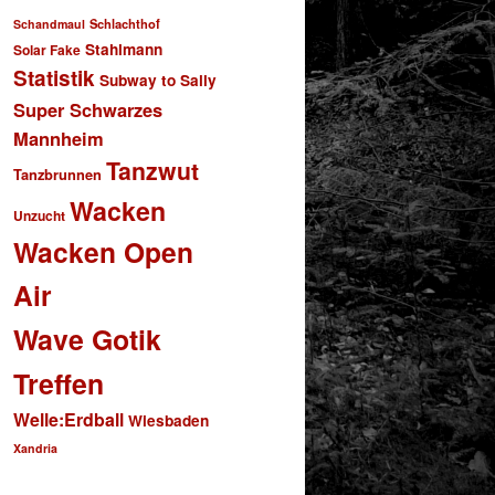
Schlachthof
Schandmaul
Stahlmann
Solar Fake
Statistik
Subway to Sally
Super Schwarzes
Mannheim
Tanzwut
Tanzbrunnen
Wacken
Unzucht
Wacken Open
Air
Wave Gotik
Treffen
Welle:Erdball
Wiesbaden
Xandria