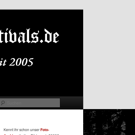
Suchen
Kennt ihr schon unser
Foto-