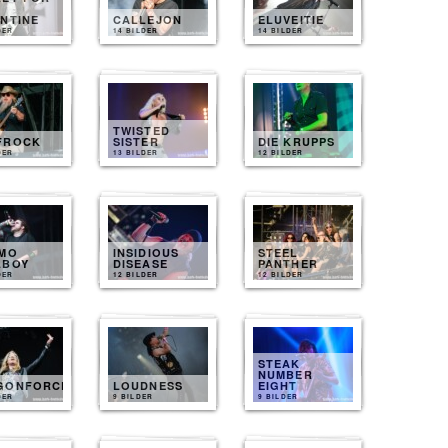
NTINE
CALLEJON
ELUVEITIE
DER
14 BILDER
14 BILDER
TWISTED
FROCK
SISTER
DIE KRUPPS
DER
13 BILDER
12 BILDER
IMO
INSIDIOUS
STEEL
LBOY
DISEASE
PANTHER
DER
12 BILDER
12 BILDER
STEAK
NUMBER
GONFORCE
LOUDNESS
EIGHT
DER
9 BILDER
9 BILDER