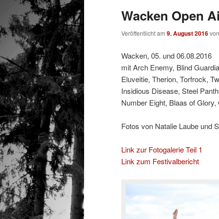
Wacken Open Air
Veröffentlicht am
9. August 2016
vo
Wacken, 05. und 06.08.2016
mit Arch Enemy, Blind Guardian,
Eluveitie, Therion, Torfrock, T
Insidious Disease, Steel Pant
Number Eight, Blaas of Glory
Fotos von Natalie Laube und 
Link zur Fotogalerie Teil 1
Link zum Festivalbericht