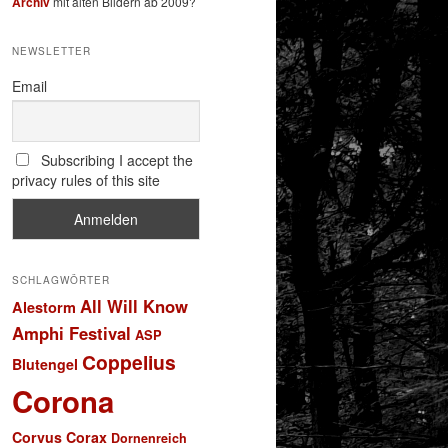
Archiv
mit alten Bildern ab 2009?
NEWSLETTER
Email
Subscribing I accept the
privacy rules of this site
SCHLAGWÖRTER
All Will Know
Alestorm
Amphi Festival
ASP
Coppelius
Blutengel
Corona
Corvus Corax
Dornenreich