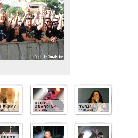
BLIND
H ENEMY
GUARDIAN
TARJA
DER
15 BILDER
14 BILDER
LET FOR