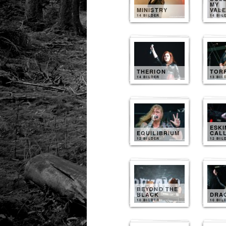
MY
MINISTRY
VALE
14 BILDER
14 BIL
THERION
TOR
14 BILDER
13 BIL
ESK
EQUILIBRIUM
CAL
12 BILDER
12 BIL
BEYOND THE
BLACK
DRA
10 BILDER
10 BIL