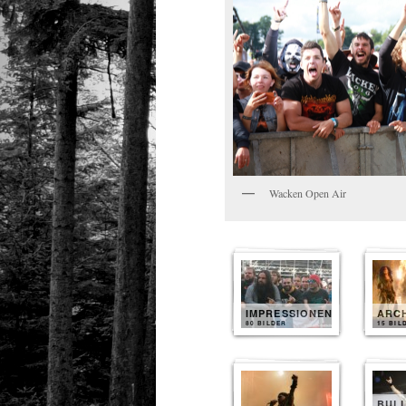
Wacken Open Air
IMPRESSIONEN
ARC
80 BILDER
15 BIL
BUL