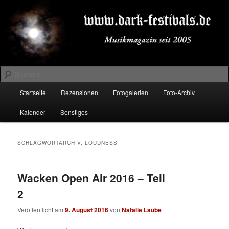
Zum
Zum
Musikmagazin seit 2005
primären
sekundären
Inhalt
Inhalt
springen
springen
DARK-FESTIVALS.DE
Suchen
Hauptmenü
Startseite
Rezensionen
Fotogalerien
Foto-Archiv
Kalender
Sonstiges
SCHLAGWORTARCHIV:
LOUDNESS
Wacken Open Air 2016 – Teil
2
Veröffentlicht am
9. August 2016
von
Natalie Laube