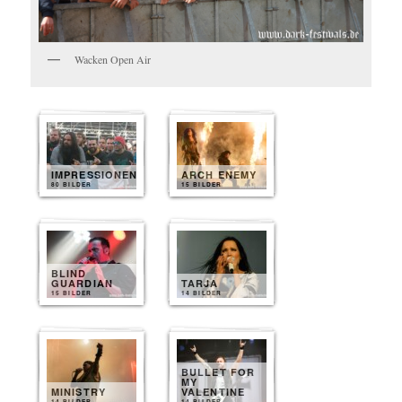
Wacken Open Air
IMPRESSIONEN
ARCH ENEMY
80 BILDER
15 BILDER
BLIND
GUARDIAN
TARJA
15 BILDER
14 BILDER
BULLET FOR
MY
MINISTRY
VALENTINE
14 BILDER
14 BILDER