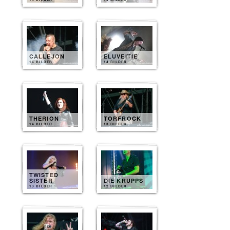
CALLEJON
ELUVEITIE
14 BILDER
14 BILDER
THERION
TORFROCK
14 BILDER
13 BILDER
TWISTED
SISTER
DIE KRUPPS
13 BILDER
12 BILDER