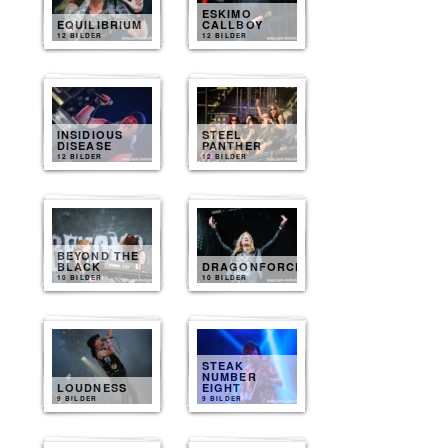
ESKIMO
EQUILIBRIUM
CALLBOY
12 BILDER
12 BILDER
INSIDIOUS
STEEL
DISEASE
PANTHER
12 BILDER
12 BILDER
BEYOND THE
BLACK
DRAGONFORCE
10 BILDER
10 BILDER
STEAK
NUMBER
LOUDNESS
EIGHT
9 BILDER
9 BILDER