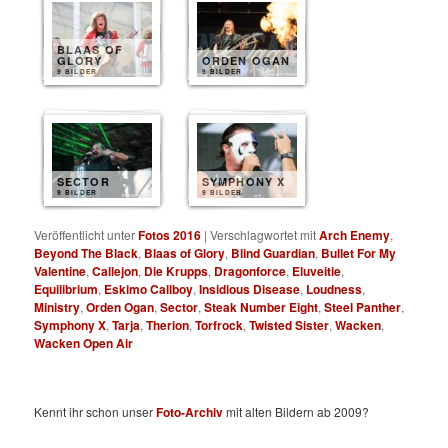
BLAAS OF
GLORY
ORDEN OGAN
9 BILDER
9 BILDER
SECTOR
SYMPHONY X
9 BILDER
9 BILDER
Veröffentlicht unter
Fotos 2016
|
Verschlagwortet mit
Arch Enemy
,
Beyond The Black
,
Blaas of Glory
,
Blind Guardian
,
Bullet For My
Valentine
,
Callejon
,
Die Krupps
,
Dragonforce
,
Eluveitie
,
Equilibrium
,
Eskimo Callboy
,
Insidious Disease
,
Loudness
,
Ministry
,
Orden Ogan
,
Sector
,
Steak Number Eight
,
Steel Panther
,
Symphony X
,
Tarja
,
Therion
,
Torfrock
,
Twisted Sister
,
Wacken
,
Wacken Open Air
Kennt ihr schon unser
Foto-Archiv
mit alten Bildern ab 2009?