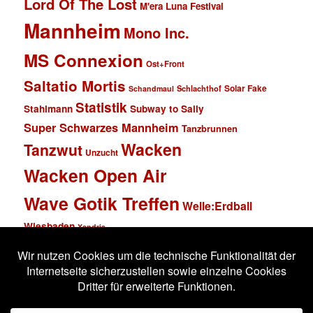
Lord Of The Lost
M'era Luna Festival
Mannheim
Mono Inc.
MS Connexion
Ost+Front
Saltatio Mortis
Solar Fake
Schlachthof
Schandmaul
Statistik
Stahlmann
Subway to Sally
Super Schwarzes Mannheim
Tanzbrunnen
Wacken
Tanzwut
Unzucht
Wacken Open Air
Wave Gotik Treffen
Welle:Erdball
Wiesbaden
Xandria
Impressum