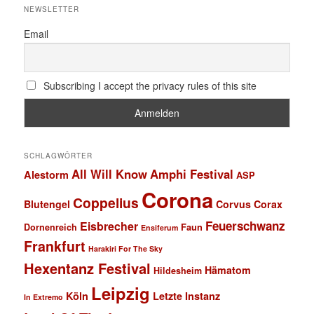
NEWSLETTER
Email
Subscribing I accept the privacy rules of this site
SCHLAGWÖRTER
All Will Know
Amphi Festival
Alestorm
ASP
Corona
Coppelius
Blutengel
Corvus Corax
Feuerschwanz
Eisbrecher
Faun
Dornenreich
Ensiferum
Frankfurt
Harakiri For The Sky
Hexentanz Festival
Hämatom
Hildesheim
Leipzig
Köln
Letzte Instanz
In Extremo