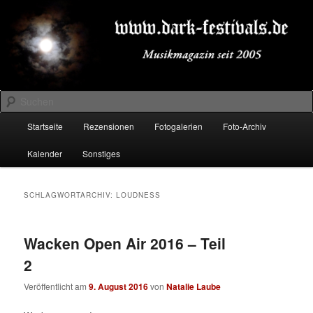
Zum
Zum
Musikmagazin seit 2005
primären
sekundären
Inhalt
Inhalt
springen
springen
DARK-FESTIVALS.DE
Suchen
Hauptmenü
Startseite
Rezensionen
Fotogalerien
Foto-Archiv
Kalender
Sonstiges
SCHLAGWORTARCHIV:
LOUDNESS
Wacken Open Air 2016 – Teil
2
Veröffentlicht am
9. August 2016
von
Natalie Laube