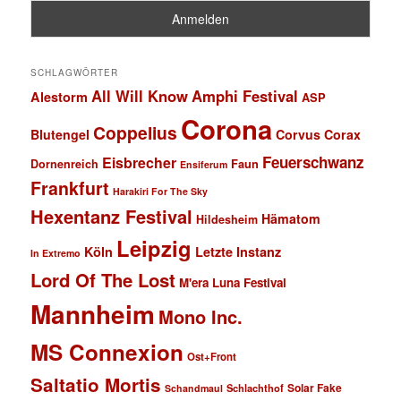
SCHLAGWÖRTER
All Will Know
Amphi Festival
Alestorm
ASP
Corona
Coppelius
Blutengel
Corvus Corax
Feuerschwanz
Eisbrecher
Faun
Dornenreich
Ensiferum
Frankfurt
Harakiri For The Sky
Hexentanz Festival
Hämatom
Hildesheim
Leipzig
Köln
Letzte Instanz
In Extremo
Lord Of The Lost
M'era Luna Festival
Mannheim
Mono Inc.
MS Connexion
Ost+Front
Saltatio Mortis
Solar Fake
Schlachthof
Schandmaul