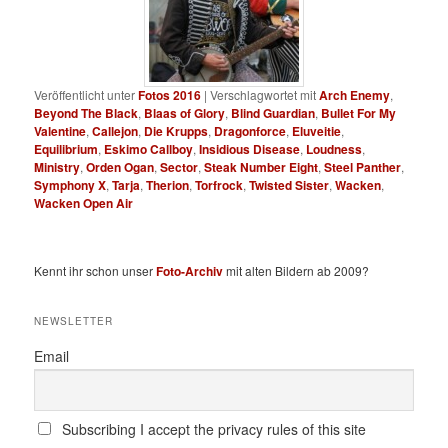
Veröffentlicht unter
Fotos 2016
|
Verschlagwortet mit
Arch Enemy
,
Beyond The Black
,
Blaas of Glory
,
Blind Guardian
,
Bullet For My
Valentine
,
Callejon
,
Die Krupps
,
Dragonforce
,
Eluveitie
,
Equilibrium
,
Eskimo Callboy
,
Insidious Disease
,
Loudness
,
Ministry
,
Orden Ogan
,
Sector
,
Steak Number Eight
,
Steel Panther
,
Symphony X
,
Tarja
,
Therion
,
Torfrock
,
Twisted Sister
,
Wacken
,
Wacken Open Air
Kennt ihr schon unser
Foto-Archiv
mit alten Bildern ab 2009?
NEWSLETTER
Email
Subscribing I accept the privacy rules of this site