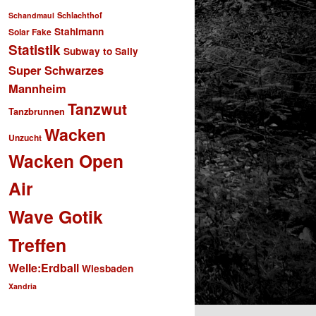
Schlachthof
Schandmaul
Stahlmann
Solar Fake
Statistik
Subway to Sally
Super Schwarzes
Mannheim
Tanzwut
Tanzbrunnen
Wacken
Unzucht
Wacken Open
Air
Wave Gotik
Treffen
Welle:Erdball
Wiesbaden
Xandria