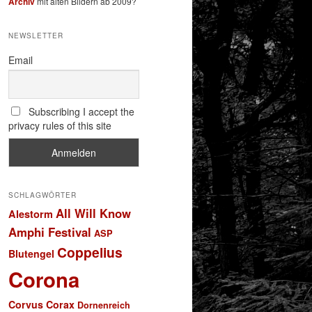
Archiv
mit alten Bildern ab 2009?
NEWSLETTER
Email
Subscribing I accept the
privacy rules of this site
SCHLAGWÖRTER
All Will Know
Alestorm
Amphi Festival
ASP
Coppelius
Blutengel
Corona
Corvus Corax
Dornenreich