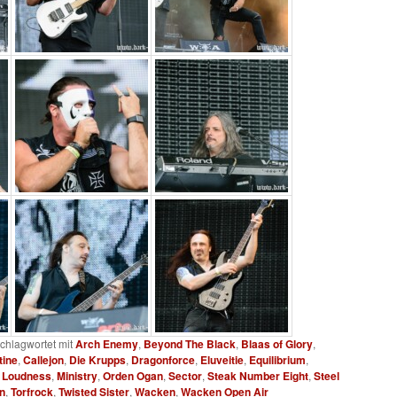
chlagwortet mit
Arch Enemy
,
Beyond The Black
,
Blaas of Glory
,
tine
,
Callejon
,
Die Krupps
,
Dragonforce
,
Eluveitie
,
Equilibrium
,
,
Loudness
,
Ministry
,
Orden Ogan
,
Sector
,
Steak Number Eight
,
Steel
n
,
Torfrock
,
Twisted Sister
,
Wacken
,
Wacken Open Air