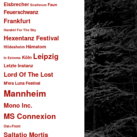
Eisbrecher
Faun
Ensiferum
Feuerschwanz
Frankfurt
Harakiri For The Sky
Hexentanz Festival
Hämatom
Hildesheim
Leipzig
Köln
In Extremo
Letzte Instanz
Lord Of The Lost
M'era Luna Festival
Mannheim
Mono Inc.
MS Connexion
Ost+Front
Saltatio Mortis