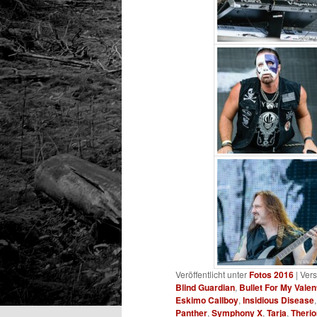
Veröffentlicht unter
Fotos 2016
|
Vers
Blind Guardian
,
Bullet For My Valen
Eskimo Callboy
,
Insidious Disease
Panther
,
Symphony X
,
Tarja
,
Therio