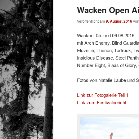
Wacken Open Air
Veröffentlicht am
9. August 2016
vo
Wacken, 05. und 06.08.2016
mit Arch Enemy, Blind Guardian,
Eluveitie, Therion, Torfrock, T
Insidious Disease, Steel Pant
Number Eight, Blaas of Glory
Fotos von Natalie Laube und 
Link zur Fotogalerie Teil 1
Link zum Festivalbericht