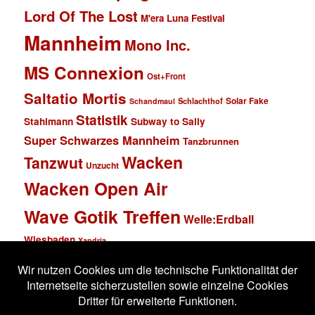
Lord Of The Lost
M'era Luna Festival
Mannheim
Mono Inc.
MS Connexion
Ost+Front
Saltatio Mortis
Solar Fake
Schlachthof
Schandmaul
Statistik
Stahlmann
Subway to Sally
Super Schwarzes Mannheim
Tanzbrunnen
Wacken
Tanzwut
Unzucht
Wacken Open Air
Wave Gotik Treffen
Welle:Erdball
Wiesbaden
Xandria
Impressum