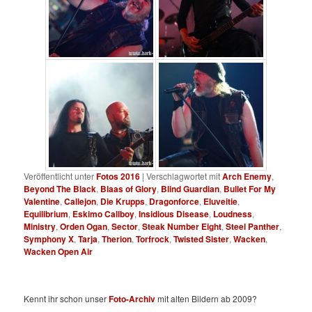
Veröffentlicht unter
Fotos 2016
|
Verschlagwortet mit
Arch Enemy
,
Beyond The Black
,
Blaas of Glory
,
Blind Guardian
,
Bullet For My
Valentine
,
Callejon
,
Die Krupps
,
Dragonforce
,
Eluveitie
,
Equilibrium
,
Eskimo Callboy
,
Insidious Disease
,
Loudness
,
Ministry
,
Orden Ogan
,
Sector
,
Steak Number Eight
,
Steel Panther
,
Symphony X
,
Tarja
,
Therion
,
Torfrock
,
Twisted Sister
,
Wacken
,
Wacken Open Air
Kennt ihr schon unser
Foto-Archiv
mit alten Bildern ab 2009?