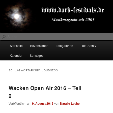
Zum
Zum
Musikmagazin seit 2005
primären
sekundären
Inhalt
Inhalt
springen
springen
DARK-FESTIVALS.DE
Suchen
Hauptmenü
Startseite
Rezensionen
Fotogalerien
Foto-Archiv
Kalender
Sonstiges
SCHLAGWORTARCHIV:
LOUDNESS
Wacken Open Air 2016 – Teil
2
Veröffentlicht am
9. August 2016
von
Natalie Laube