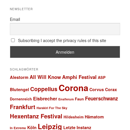
NEWSLETTER
Email
Subscribing I accept the privacy rules of this site
SCHLAGWÖRTER
All Will Know
Amphi Festival
Alestorm
ASP
Corona
Coppelius
Blutengel
Corvus Corax
Feuerschwanz
Eisbrecher
Faun
Dornenreich
Ensiferum
Frankfurt
Harakiri For The Sky
Hexentanz Festival
Hämatom
Hildesheim
Leipzig
Köln
Letzte Instanz
In Extremo