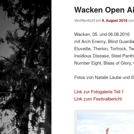
Wacken Open Air
Veröffentlicht am
9. August 2016
vo
Wacken, 05. und 06.08.2016
mit Arch Enemy, Blind Guardian,
Eluveitie, Therion, Torfrock, T
Insidious Disease, Steel Pant
Number Eight, Blaas of Glory
Fotos von Natalie Laube und 
Link zur Fotogalerie Teil 1
Link zum Festivalbericht