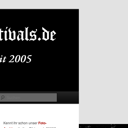
Suchen
Kennt ihr schon unser
Foto-