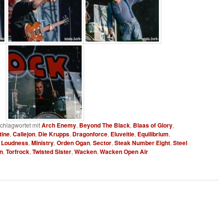
chlagwortet mit
Arch Enemy
,
Beyond The Black
,
Blaas of Glory
,
tine
,
Callejon
,
Die Krupps
,
Dragonforce
,
Eluveitie
,
Equilibrium
,
,
Loudness
,
Ministry
,
Orden Ogan
,
Sector
,
Steak Number Eight
,
Steel
n
,
Torfrock
,
Twisted Sister
,
Wacken
,
Wacken Open Air