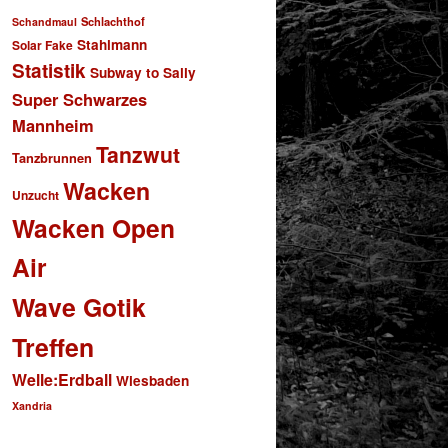
Schlachthof
Schandmaul
Stahlmann
Solar Fake
Statistik
Subway to Sally
Super Schwarzes
Mannheim
Tanzwut
Tanzbrunnen
Wacken
Unzucht
Wacken Open
Air
Wave Gotik
Treffen
Welle:Erdball
Wiesbaden
Xandria