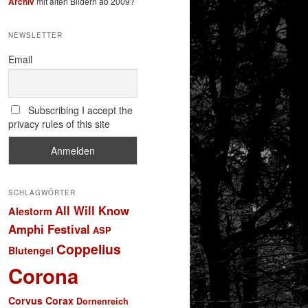
Archiv
mit alten Bildern ab 2009?
NEWSLETTER
Email
Subscribing I accept the
privacy rules of this site
SCHLAGWÖRTER
All Will Know
Alestorm
Amphi Festival
ASP
Coppelius
Blutengel
Corona
Corvus Corax
Dornenreich