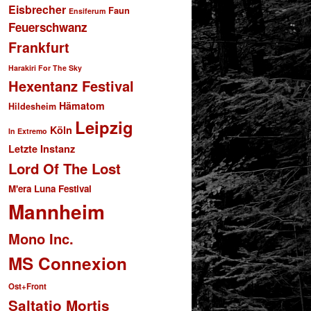
Eisbrecher
Faun
Ensiferum
Feuerschwanz
Frankfurt
Harakiri For The Sky
Hexentanz Festival
Hämatom
Hildesheim
Leipzig
Köln
In Extremo
Letzte Instanz
Lord Of The Lost
M'era Luna Festival
Mannheim
Mono Inc.
MS Connexion
Ost+Front
Saltatio Mortis