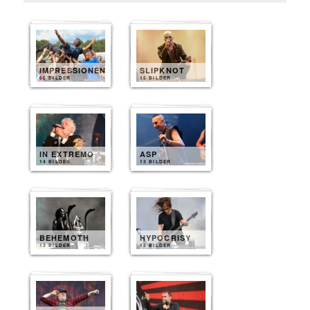
IMPRESSIONEN
SLIPKNOT
60 BILDER
15 BILDER
IN EXTREMO
ASP
14 BILDER
13 BILDER
BEHEMOTH
HYPOCRISY
13 BILDER
13 BILDER