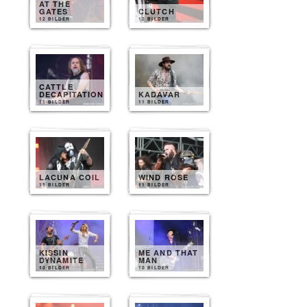
AT THE
GATES
CLUTCH
12 BILDER
12 BILDER
CATTLE
DECAPITATION
KADAVAR
11 BILDER
11 BILDER
LACUNA COIL
WIND ROSE
11 BILDER
11 BILDER
KISSIN
ME AND THAT
DYNAMITE
MAN
10 BILDER
10 BILDER