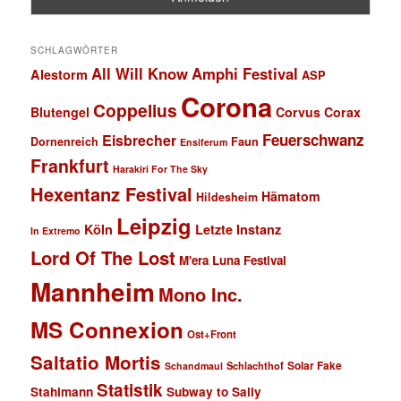
SCHLAGWÖRTER
All Will Know
Amphi Festival
Alestorm
ASP
Corona
Coppelius
Blutengel
Corvus Corax
Feuerschwanz
Eisbrecher
Faun
Dornenreich
Ensiferum
Frankfurt
Harakiri For The Sky
Hexentanz Festival
Hämatom
Hildesheim
Leipzig
Köln
Letzte Instanz
In Extremo
Lord Of The Lost
M'era Luna Festival
Mannheim
Mono Inc.
MS Connexion
Ost+Front
Saltatio Mortis
Solar Fake
Schlachthof
Schandmaul
Statistik
Stahlmann
Subway to Sally