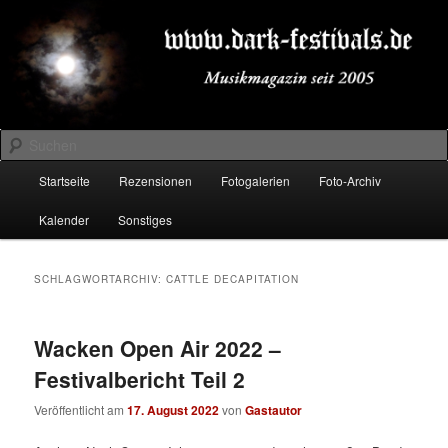
Zum
Zum
Musikmagazin seit 2005
primären
sekundären
Inhalt
Inhalt
springen
springen
DARK-FESTIVALS.DE
Suchen
Hauptmenü
Startseite
Rezensionen
Fotogalerien
Foto-Archiv
Kalender
Sonstiges
SCHLAGWORTARCHIV:
CATTLE DECAPITATION
Wacken Open Air 2022 –
Festivalbericht Teil 2
Veröffentlicht am
17. August 2022
von
Gastautor