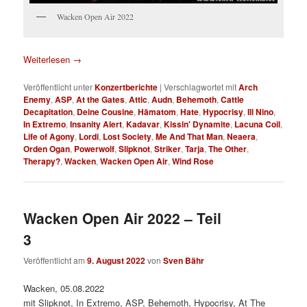
Wacken Open Air 2022
Weiterlesen
→
Veröffentlicht unter
Konzertberichte
|
Verschlagwortet mit
Arch
Enemy
,
ASP
,
At the Gates
,
Attic
,
Audn
,
Behemoth
,
Cattle
Decapitation
,
Deine Cousine
,
Hämatom
,
Hate
,
Hypocrisy
,
Ill Nino
,
In Extremo
,
Insanity Alert
,
Kadavar
,
Kissin' Dynamite
,
Lacuna Coil
,
Life of Agony
,
Lordi
,
Lost Society
,
Me And That Man
,
Neaera
,
Orden Ogan
,
Powerwolf
,
Slipknot
,
Striker
,
Tarja
,
The Other
,
Therapy?
,
Wacken
,
Wacken Open Air
,
Wind Rose
Wacken Open Air 2022 – Teil
3
Veröffentlicht am
9. August 2022
von
Sven Bähr
Wacken, 05.08.2022
mit Slipknot, In Extremo, ASP, Behemoth, Hypocrisy, At The