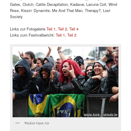
Gates, Clutch, Cattle Decapitation, Kadavar, Lacuna Coil, Wind
Rose, Kissin‘ Dynamite, Me And That Man, Therapy?, Lost
Society
Links zur Fotogalerie
Teil 1
,
Teil 2
,
Teil 4
Links zum Festivalbericht:
Teil 1
,
Teil 2
Wacken Open Air