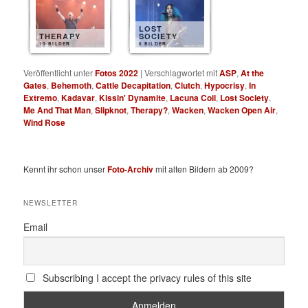
LOST
THERAPY
SOCIETY
10 BILDER
6 BILDER
Veröffentlicht unter
Fotos 2022
|
Verschlagwortet mit
ASP
,
At the
Gates
,
Behemoth
,
Cattle Decapitation
,
Clutch
,
Hypocrisy
,
In
Extremo
,
Kadavar
,
Kissin' Dynamite
,
Lacuna Coil
,
Lost Society
,
Me And That Man
,
Slipknot
,
Therapy?
,
Wacken
,
Wacken Open Air
,
Wind Rose
Kennt ihr schon unser
Foto-Archiv
mit alten Bildern ab 2009?
NEWSLETTER
Email
Subscribing I accept the privacy rules of this site