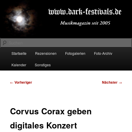
Zum
Musikmagazin seit 2005
primären
Inhalt
springen
DARK-FESTIVALS.DE
Suchen
Hauptmenü
Startseite
Rezensionen
Fotogalerien
Foto-Archiv
Kalender
Sonstiges
Beitragsnavigation
←
Vorheriger
Nächster
→
Corvus Corax geben
digitales Konzert