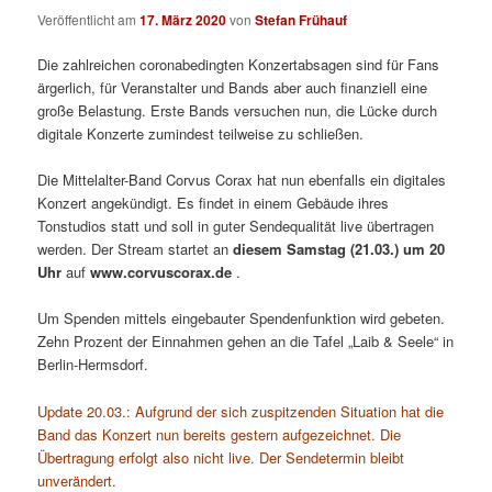
Veröffentlicht am
17. März 2020
von
Stefan Frühauf
Die zahlreichen coronabedingten Konzertabsagen sind für Fans
ärgerlich, für Veranstalter und Bands aber auch finanziell eine
große Belastung. Erste Bands versuchen nun, die Lücke durch
digitale Konzerte zumindest teilweise zu schließen.
Die Mittelalter-Band Corvus Corax hat nun ebenfalls ein digitales
Konzert angekündigt. Es findet in einem Gebäude ihres
Tonstudios statt und soll in guter Sendequalität live übertragen
werden. Der Stream startet an
diesem Samstag (21.03.) um 20
Uhr
auf
www.corvuscorax.de
.
Um Spenden mittels eingebauter Spendenfunktion wird gebeten.
Zehn Prozent der Einnahmen gehen an die Tafel „Laib & Seele“ in
Berlin-Hermsdorf.
Update 20.03.: Aufgrund der sich zuspitzenden Situation hat die
Band das Konzert nun bereits gestern aufgezeichnet. Die
Übertragung erfolgt also nicht live. Der Sendetermin bleibt
unverändert.