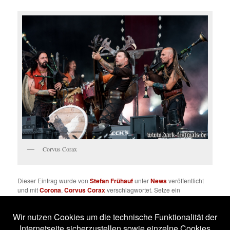
Corvus Corax
Dieser Eintrag wurde von
Stefan Frühauf
unter
News
veröffentlicht
und mit
Corona
,
Corvus Corax
verschlagwortet. Setze ein
Lesezeichen für den
Permalink
.