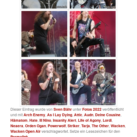
Dieser Eintrag wurde von
Sven Bähr
unter
Fotos 2022
veröffentlicht
und mit
Arch Enemy
,
As I Lay Dying
,
Attic
,
Audn
,
Deine Cousine
,
Hämatom
,
Hate
,
Ill Nino
,
Insanity Alert
,
Life of Agony
,
Lordi
,
Neaera
,
Orden Ogan
,
Powerwolf
,
Striker
,
Tarja
,
The Other
,
Wacken
,
Wacken Open Air
verschlagwortet. Setze ein Lesezeichen für den
Permalink
.