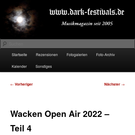
Zum
Musikmagazin seit 2005
primären
Inhalt
springen
DARK-FESTIVALS.DE
Suchen
Hauptmenü
Startseite
Rezensionen
Fotogalerien
Foto-Archiv
Kalender
Sonstiges
Beitragsnavigation
←
Vorheriger
Nächster
→
Wacken Open Air 2022 –
Teil 4