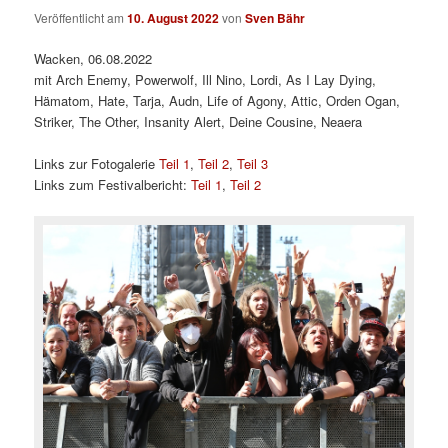
Veröffentlicht am
10. August 2022
von
Sven Bähr
Wacken, 06.08.2022
mit Arch Enemy, Powerwolf, Ill Nino, Lordi, As I Lay Dying,
Hämatom, Hate, Tarja, Audn, Life of Agony, Attic, Orden Ogan,
Striker, The Other, Insanity Alert, Deine Cousine, Neaera
Links zur Fotogalerie
Teil 1
,
Teil 2
,
Teil 3
Links zum Festivalbericht:
Teil 1
,
Teil 2