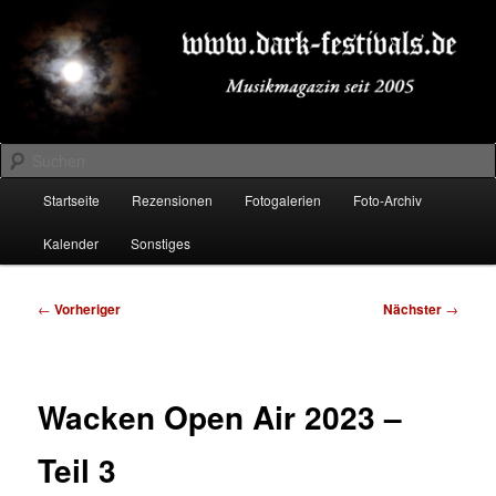
Zum
Musikmagazin seit 2005
primären
Inhalt
springen
DARK-FESTIVALS.DE
Suchen
Hauptmenü
Startseite
Rezensionen
Fotogalerien
Foto-Archiv
Kalender
Sonstiges
Beitragsnavigation
←
Vorheriger
Nächster
→
Wacken Open Air 2023 –
Teil 3