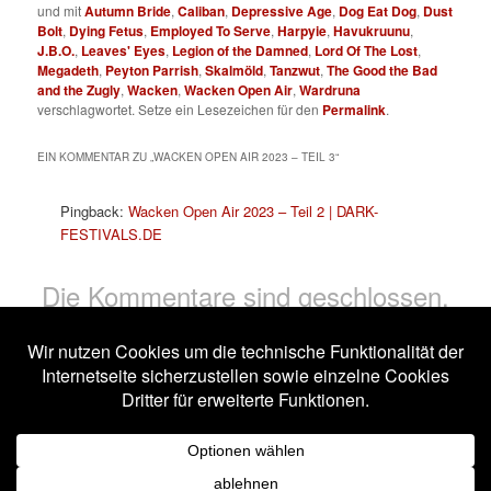
und mit
Autumn Bride
,
Caliban
,
Depressive Age
,
Dog Eat Dog
,
Dust
Bolt
,
Dying Fetus
,
Employed To Serve
,
Harpyie
,
Havukruunu
,
J.B.O.
,
Leaves' Eyes
,
Legion of the Damned
,
Lord Of The Lost
,
Megadeth
,
Peyton Parrish
,
Skalmöld
,
Tanzwut
,
The Good the Bad
and the Zugly
,
Wacken
,
Wacken Open Air
,
Wardruna
verschlagwortet. Setze ein Lesezeichen für den
Permalink
.
EIN KOMMENTAR ZU „
WACKEN OPEN AIR 2023 – TEIL 3
“
Pingback:
Wacken Open Air 2023 – Teil 2 | DARK-
FESTIVALS.DE
Die Kommentare sind geschlossen.
Impressum
Datenschutzerklärung
Stolz präsentiert von WordPress