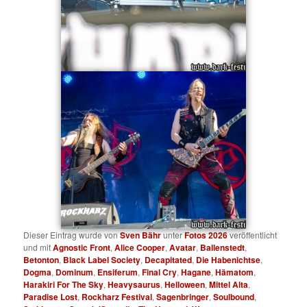
Dieser Eintrag wurde von
Sven Bähr
unter
Fotos 2026
veröffentlicht
und mit
Agnostic Front
,
Alice Cooper
,
Avatar
,
Ballenstedt
,
Betonton
,
Black Label Society
,
Decapitated
,
Die Habenichtse
,
Dogma
,
Dominum
,
Ensiferum
,
Final Cry
,
Hagane
,
Hämatom
,
Harakiri For The Sky
,
Heavysaurus
,
Helloween
,
Mittel Alta
,
Paradise Lost
,
Rockharz Festival
,
Sagenbringer
,
Soulbound
,