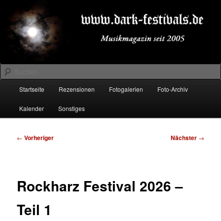
Zum
Musikmagazin seit 2005
primären
Inhalt
springen
DARK-FESTIVALS.DE
Suchen
Hauptmenü
Startseite
Rezensionen
Fotogalerien
Foto-Archiv
Kalender
Sonstiges
Beitragsnavigation
←
Vorheriger
Nächster
→
Rockharz Festival 2026 –
Teil 1