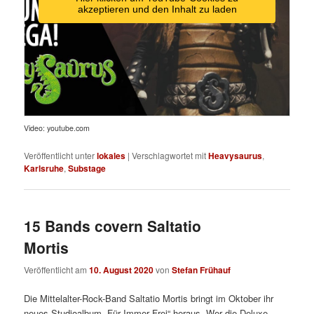
akzeptieren und den Inhalt zu laden
Video: youtube.com
Veröffentlicht unter
lokales
|
Verschlagwortet mit
Heavysaurus
,
Karlsruhe
,
Substage
15 Bands covern Saltatio
Mortis
Veröffentlicht am
10. August 2020
von
Stefan Frühauf
Die Mittelalter-Rock-Band Saltatio Mortis bringt im Oktober ihr
neues Studioalbum „Für Immer Frei“ heraus. Wer die Deluxe-