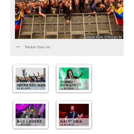
Wacken Open Air
DIMMU
IMPRESSIONEN
BORGIR
20 BILDER
15 BILDER
BAD LOVERZ
KATATONIA
14 BILDER
12 BILDER