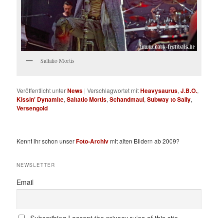
Saltatio Mortis
Veröffentlicht unter
News
|
Verschlagwortet mit
Heavysaurus
,
J.B.O.
,
Kissin' Dynamite
,
Saltatio Mortis
,
Schandmaul
,
Subway to Sally
,
Versengold
Kennt ihr schon unser
Foto-Archiv
mit alten Bildern ab 2009?
NEWSLETTER
Email