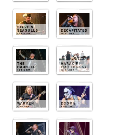
STEVE N
SEAGULLS
DECAPITATED
10 BILDER
10 BILDER
THE
HARAKIRI
HAUNTED
FOR THE SKY
10 BILDER
10 BILDER
WARMEN
DOGMA
9 BILDER
9 BILDER