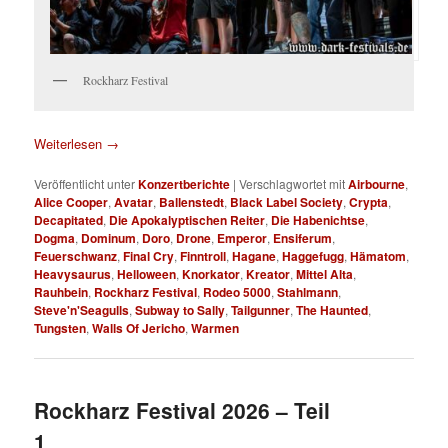
Rockharz Festival
Weiterlesen
→
Veröffentlicht unter
Konzertberichte
|
Verschlagwortet mit
Airbourne
,
Alice Cooper
,
Avatar
,
Ballenstedt
,
Black Label Society
,
Crypta
,
Decapitated
,
Die Apokalyptischen Reiter
,
Die Habenichtse
,
Dogma
,
Dominum
,
Doro
,
Drone
,
Emperor
,
Ensiferum
,
Feuerschwanz
,
Final Cry
,
Finntroll
,
Hagane
,
Haggefugg
,
Hämatom
,
Heavysaurus
,
Helloween
,
Knorkator
,
Kreator
,
Mittel Alta
,
Rauhbein
,
Rockharz Festival
,
Rodeo 5000
,
Stahlmann
,
Steve'n'Seagulls
,
Subway to Sally
,
Tailgunner
,
The Haunted
,
Tungsten
,
Walls Of Jericho
,
Warmen
Rockharz Festival 2026 – Teil
1