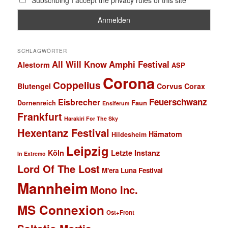
Subscribing I accept the privacy rules of this site
SCHLAGWÖRTER
All Will Know
Amphi Festival
Alestorm
ASP
Corona
Coppelius
Blutengel
Corvus Corax
Feuerschwanz
Eisbrecher
Faun
Dornenreich
Ensiferum
Frankfurt
Harakiri For The Sky
Hexentanz Festival
Hämatom
Hildesheim
Leipzig
Köln
Letzte Instanz
In Extremo
Lord Of The Lost
M'era Luna Festival
Mannheim
Mono Inc.
MS Connexion
Ost+Front