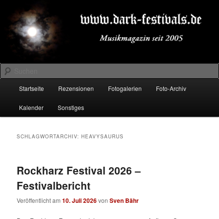
Zum
Zum
Musikmagazin seit 2005
primären
sekundären
Inhalt
Inhalt
springen
springen
DARK-FESTIVALS.DE
Suchen
Hauptmenü
Startseite
Rezensionen
Fotogalerien
Foto-Archiv
Kalender
Sonstiges
SCHLAGWORTARCHIV:
HEAVYSAURUS
Rockharz Festival 2026 –
Festivalbericht
Veröffentlicht am
10. Juli 2026
von
Sven Bähr