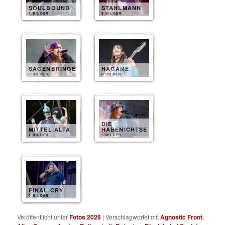
SOULBOUND
STAHLMANN
9 BILDER
9 BILDER
SAGENBRINGER
HAGANE
8 BILDER
8 BILDER
DIE
MITTEL ALTA
HABENICHTSE
7 BILDER
7 BILDER
FINAL CRY
7 BILDER
Veröffentlicht unter
Fotos 2026
|
Verschlagwortet mit
Agnostic Front
,