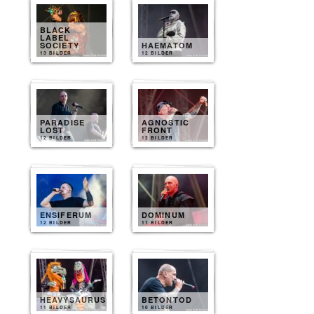
BLACK
LABEL
SOCIETY
HAEMATOM
13 BILDER
12 BILDER
PARADISE
AGNOSTIC
LOST
FRONT
12 BILDER
12 BILDER
ENSIFERUM
DOMINUM
12 BILDER
11 BILDER
HEAVYSAURUS
BETONTOD
11 BILDER
10 BILDER