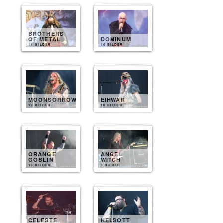
BROTHERS
OF METAL
DOMINUM
11 BILDER
10 BILDER
MOONSORROW
EIHWAR
10 BILDER
10 BILDER
ORANGE
ANGEL
GOBLIN
WITCH
10 BILDER
9 BILDER
CELESTE
HELSOTT