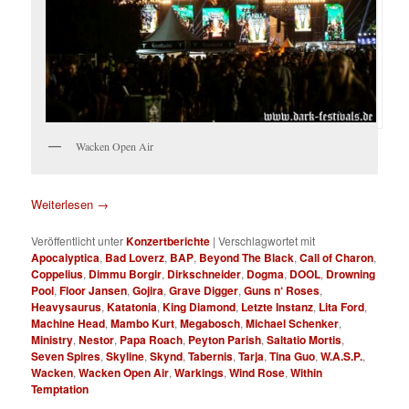
Wacken Open Air
Weiterlesen
→
Veröffentlicht unter
Konzertberichte
|
Verschlagwortet mit
Apocalyptica
,
Bad Loverz
,
BAP
,
Beyond The Black
,
Call of Charon
,
Coppelius
,
Dimmu Borgir
,
Dirkschneider
,
Dogma
,
DOOL
,
Drowning
Pool
,
Floor Jansen
,
Gojira
,
Grave Digger
,
Guns n‘ Roses
,
Heavysaurus
,
Katatonia
,
King Diamond
,
Letzte Instanz
,
Lita Ford
,
Machine Head
,
Mambo Kurt
,
Megabosch
,
Michael Schenker
,
Ministry
,
Nestor
,
Papa Roach
,
Peyton Parish
,
Saltatio Mortis
,
Seven Spires
,
Skyline
,
Skynd
,
Tabernis
,
Tarja
,
Tina Guo
,
W.A.S.P.
,
Wacken
,
Wacken Open Air
,
Warkings
,
Wind Rose
,
Within
Temptation