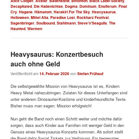
Alice Cooper
,
Avatar
,
Ballenstedt
,
Betonton
,
Black Label Society
,
Decapitated
,
Die Habenichtse
,
Dogma
,
Dominum
,
Ensiferum
,
Final
Cry
,
Hagane
,
Hämatom
,
Harakiri For The Sky
,
Heavysaurus
,
Helloween
,
Mittel Alta
,
Paradise Lost
,
Rockharz Festival
,
Sagenbringer
,
Soulbound
,
Stahlmann
,
Steve'n'Seagulls
,
The
Haunted
,
Warmen
Heavysaurus: Konzertbesuch
auch ohne Geld
Veröffentlicht am
14. Februar 2026
von
Stefan Frühauf
Die selbstgewählte Mission von Heavysaurus ist es, Kindern
Heavy Metal nahezubringen. Zutaten für dieses Unterfangen sind
unter anderem Dinosaurier-Kostüme und kinderfreundliche Texte.
Bisher muss man sagen: Mission erfolgreich!
Nun geht die Band noch einen Schritt weiter und möchte dafür
sorgen, dass auch Kinder aus Familien mit weniger Geld in den
Genuss eines Heavysaurus-Konzerts kommen. Ab sofort stellt
die Band dafür Social Tickets zur Verfügung: Ein begrenztes