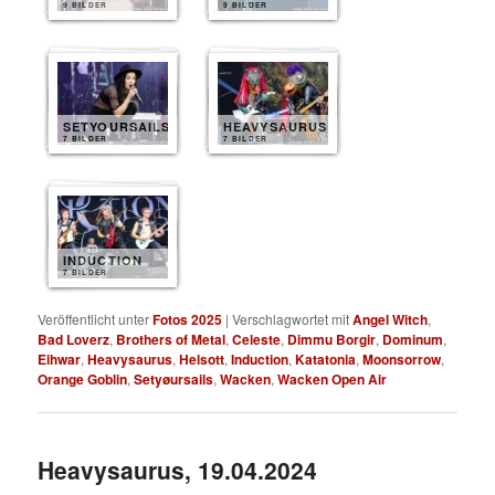
9 BILDER
9 BILDER
SETYOURSAILS
HEAVYSAURUS
7 BILDER
7 BILDER
INDUCTION
7 BILDER
Veröffentlicht unter
Fotos 2025
|
Verschlagwortet mit
Angel Witch
,
Bad Loverz
,
Brothers of Metal
,
Celeste
,
Dimmu Borgir
,
Dominum
,
Eihwar
,
Heavysaurus
,
Helsott
,
Induction
,
Katatonia
,
Moonsorrow
,
Orange Goblin
,
Setyøursails
,
Wacken
,
Wacken Open Air
Heavysaurus, 19.04.2024