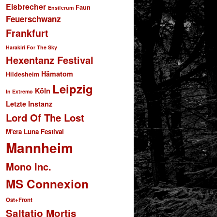
Eisbrecher
Faun
Ensiferum
Feuerschwanz
Frankfurt
Harakiri For The Sky
Hexentanz Festival
Hämatom
Hildesheim
Leipzig
Köln
In Extremo
Letzte Instanz
Lord Of The Lost
M'era Luna Festival
Mannheim
Mono Inc.
MS Connexion
Ost+Front
Saltatio Mortis