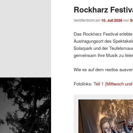
Rockharz Festiva
Veröffentlicht am
10. Juli 2026
von
S
Das Rockharz Festival erlebte 
Austragungsort des Spektakels
Solarpark und der Teufelsmaue
gemeinsam ihre Musik zu feier
Wie es auf dem restlos ausverka
Fotolinks:
Teil 1 (Mittwoch un