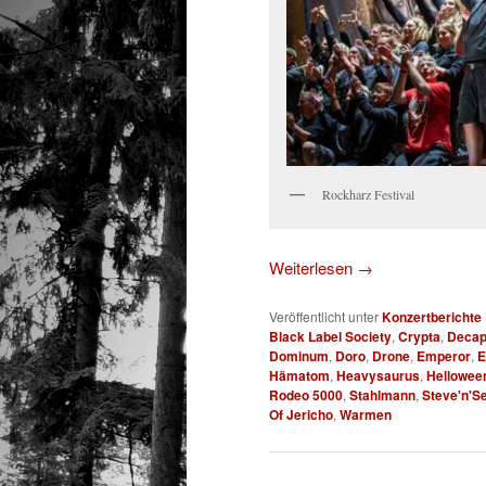
Rockharz Festival
Weiterlesen
→
Veröffentlicht unter
Konzertberichte
Black Label Society
,
Crypta
,
Decap
Dominum
,
Doro
,
Drone
,
Emperor
,
E
Hämatom
,
Heavysaurus
,
Hellowee
Rodeo 5000
,
Stahlmann
,
Steve'n'S
Of Jericho
,
Warmen