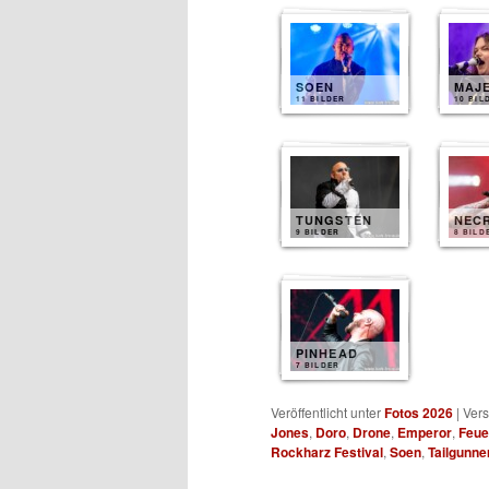
SOEN
MAJ
11 BILDER
10 BIL
TUNGSTEN
NEC
9 BILDER
8 BILD
PINHEAD
7 BILDER
Veröffentlicht unter
Fotos 2026
|
Vers
Jones
,
Doro
,
Drone
,
Emperor
,
Feue
Rockharz Festival
,
Soen
,
Tailgunne