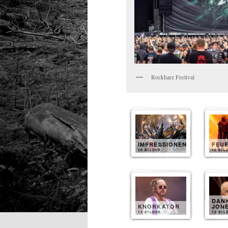
Rockharz Festival
IMPRESSIONEN
FEU
20 BILDER
15 BIL
DAN
KNORKATOR
JON
13 BILDER
12 BIL