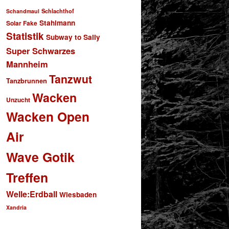
Schlachthof
Schandmaul
Stahlmann
Solar Fake
Statistik
Subway to Sally
Super Schwarzes
Mannheim
Tanzwut
Tanzbrunnen
Wacken
Unzucht
Wacken Open
Air
Wave Gotik
Treffen
Welle:Erdball
Wiesbaden
Xandria