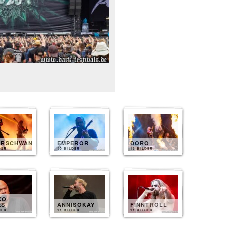
ERSCHWANZ
EMPEROR
DORO
DER
10 BILDER
13 BILDER
KO
ES
ANNISOKAY
FINNTROLL
DER
11 BILDER
11 BILDER