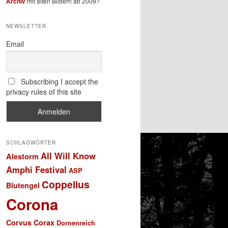
Archiv
mit alten Bildern ab 2009?
NEWSLETTER
Email
Subscribing I accept the
privacy rules of this site
SCHLAGWÖRTER
All Will Know
Alestorm
Amphi Festival
ASP
Coppelius
Blutengel
Corona
Corvus Corax
Dornenreich