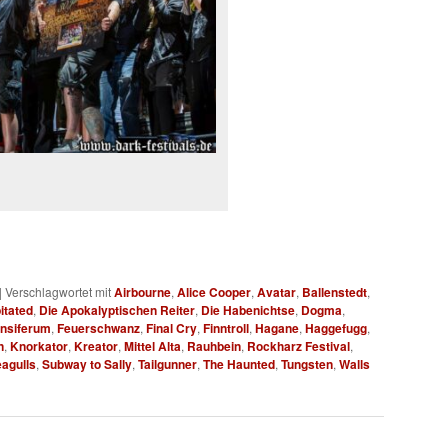
|
Verschlagwortet mit
Airbourne
,
Alice Cooper
,
Avatar
,
Ballenstedt
,
itated
,
Die Apokalyptischen Reiter
,
Die Habenichtse
,
Dogma
,
nsiferum
,
Feuerschwanz
,
Final Cry
,
Finntroll
,
Hagane
,
Haggefugg
,
n
,
Knorkator
,
Kreator
,
Mittel Alta
,
Rauhbein
,
Rockharz Festival
,
eagulls
,
Subway to Sally
,
Tailgunner
,
The Haunted
,
Tungsten
,
Walls