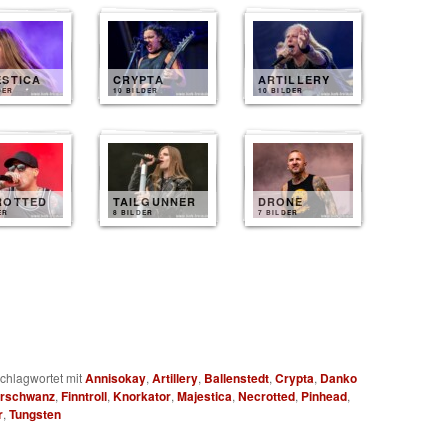
ESTICA
CRYPTA
ARTILLERY
DER
10 BILDER
10 BILDER
ROTTED
TAILGUNNER
DRONE
ER
8 BILDER
7 BILDER
chlagwortet mit
Annisokay
,
Artillery
,
Ballenstedt
,
Crypta
,
Danko
rschwanz
,
Finntroll
,
Knorkator
,
Majestica
,
Necrotted
,
Pinhead
,
r
,
Tungsten