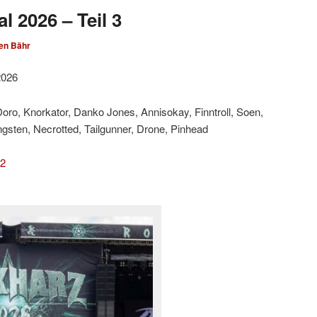
l 2026 – Teil 3
en Bähr
2026
ro, Knorkator, Danko Jones, Annisokay, Finntroll, Soen,
ungsten, Necrotted, Tailgunner, Drone, Pinhead
 2