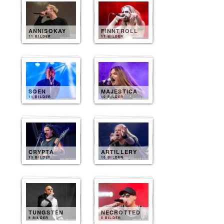
ANNISOKAY
FINNTROLL
11 BILDER
11 BILDER
SOEN
MAJESTICA
11 BILDER
10 BILDER
CRYPTA
ARTILLERY
10 BILDER
10 BILDER
TUNGSTEN
NECROTTED
9 BILDER
8 BILDER