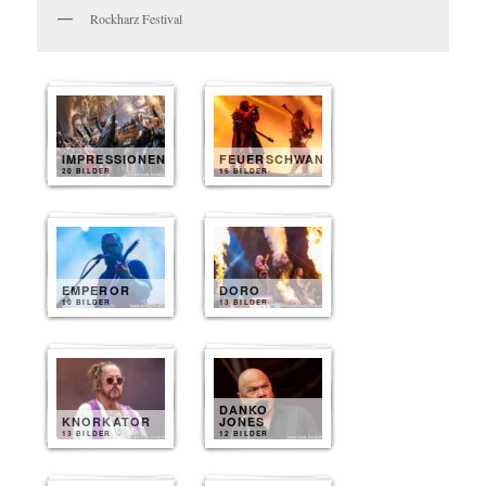
Rockharz Festival
IMPRESSIONEN
FEUERSCHWANZ
20 BILDER
15 BILDER
EMPEROR
DORO
10 BILDER
13 BILDER
DANKO
KNORKATOR
JONES
13 BILDER
12 BILDER