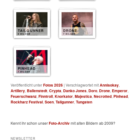
TAILGUNNER
DRONE
8 BILDER
7 BILDER
PINHEAD
7 BILDER
Veröffentlicht unter
Fotos 2026
|
Verschlagwortet mit
Annisokay
,
Artillery
,
Ballenstedt
,
Crypta
,
Danko Jones
,
Doro
,
Drone
,
Emperor
,
Feuerschwanz
,
Finntroll
,
Knorkator
,
Majestica
,
Necrotted
,
Pinhead
,
Rockharz Festival
,
Soen
,
Tailgunner
,
Tungsten
Kennt ihr schon unser
Foto-Archiv
mit alten Bildern ab 2009?
NEWSLETTER