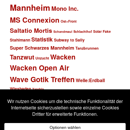
Mannheim
Mono Inc.
MS Connexion
Ost+Front
Saltatio Mortis
Solar Fake
Schlachthof
Schandmaul
Statistik
Stahlmann
Subway to Sally
Super Schwarzes Mannheim
Tanzbrunnen
Wacken
Tanzwut
Unzucht
Wacken Open Air
Wave Gotik Treffen
Welle:Erdball
Wiesbaden
Xandria
Impressum