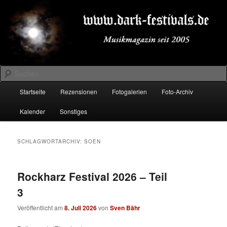
Zum
Zum
Musikmagazin seit 2005
primären
sekundären
Inhalt
Inhalt
springen
springen
DARK-FESTIVALS.DE
Suchen
Hauptmenü
Startseite
Rezensionen
Fotogalerien
Foto-Archiv
Kalender
Sonstiges
SCHLAGWORTARCHIV:
SOEN
Rockharz Festival 2026 – Teil
3
Veröffentlicht am
8. Juli 2026
von
Sven Bähr