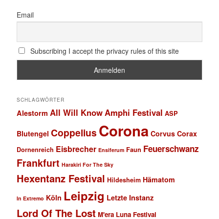
Email
Subscribing I accept the privacy rules of this site
SCHLAGWÖRTER
All Will Know
Amphi Festival
Alestorm
ASP
Corona
Coppelius
Blutengel
Corvus Corax
Feuerschwanz
Eisbrecher
Faun
Dornenreich
Ensiferum
Frankfurt
Harakiri For The Sky
Hexentanz Festival
Hämatom
Hildesheim
Leipzig
Köln
Letzte Instanz
In Extremo
Lord Of The Lost
M'era Luna Festival