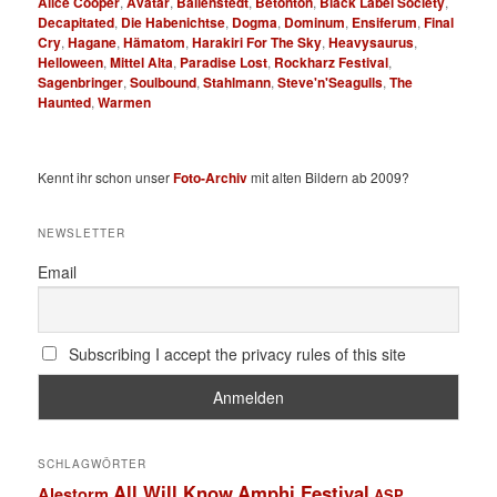
Alice Cooper
,
Avatar
,
Ballenstedt
,
Betonton
,
Black Label Society
,
Decapitated
,
Die Habenichtse
,
Dogma
,
Dominum
,
Ensiferum
,
Final
Cry
,
Hagane
,
Hämatom
,
Harakiri For The Sky
,
Heavysaurus
,
Helloween
,
Mittel Alta
,
Paradise Lost
,
Rockharz Festival
,
Sagenbringer
,
Soulbound
,
Stahlmann
,
Steve'n'Seagulls
,
The
Haunted
,
Warmen
Kennt ihr schon unser
Foto-Archiv
mit alten Bildern ab 2009?
NEWSLETTER
Email
Subscribing I accept the privacy rules of this site
SCHLAGWÖRTER
All Will Know
Amphi Festival
Alestorm
ASP