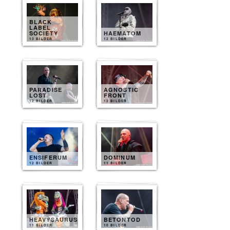
BLACK
LABEL
SOCIETY
HAEMATOM
13 BILDER
12 BILDER
PARADISE
AGNOSTIC
LOST
FRONT
12 BILDER
12 BILDER
ENSIFERUM
DOMINUM
12 BILDER
11 BILDER
HEAVYSAURUS
BETONTOD
11 BILDER
10 BILDER