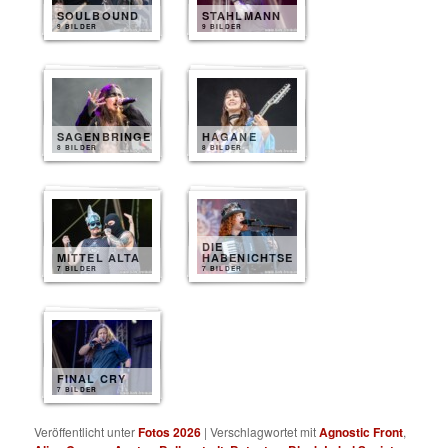
SOULBOUND
STAHLMANN
9 BILDER
9 BILDER
SAGENBRINGER
HAGANE
8 BILDER
8 BILDER
DIE
MITTEL ALTA
HABENICHTSE
7 BILDER
7 BILDER
FINAL CRY
7 BILDER
Veröffentlicht unter
Fotos 2026
|
Verschlagwortet mit
Agnostic Front
,