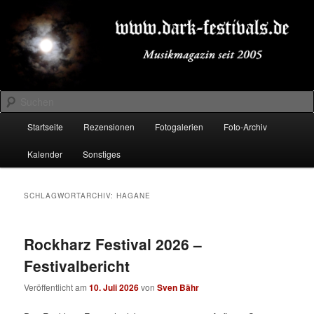
Zum
Zum
Musikmagazin seit 2005
primären
sekundären
Inhalt
Inhalt
springen
springen
DARK-FESTIVALS.DE
Suchen
Hauptmenü
Startseite
Rezensionen
Fotogalerien
Foto-Archiv
Kalender
Sonstiges
SCHLAGWORTARCHIV:
HAGANE
Rockharz Festival 2026 –
Festivalbericht
Veröffentlicht am
10. Juli 2026
von
Sven Bähr