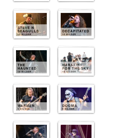
STEVE N
SEAGULLS
DECAPITATED
10 BILDER
10 BILDER
THE
HARAKIRI
HAUNTED
FOR THE SKY
10 BILDER
10 BILDER
WARMEN
DOGMA
9 BILDER
9 BILDER