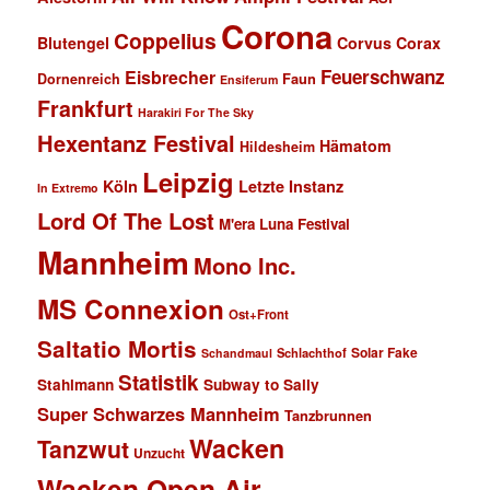
Corona
Coppelius
Blutengel
Corvus Corax
Feuerschwanz
Eisbrecher
Faun
Dornenreich
Ensiferum
Frankfurt
Harakiri For The Sky
Hexentanz Festival
Hämatom
Hildesheim
Leipzig
Köln
Letzte Instanz
In Extremo
Lord Of The Lost
M'era Luna Festival
Mannheim
Mono Inc.
MS Connexion
Ost+Front
Saltatio Mortis
Solar Fake
Schlachthof
Schandmaul
Statistik
Stahlmann
Subway to Sally
Super Schwarzes Mannheim
Tanzbrunnen
Wacken
Tanzwut
Unzucht
Wacken Open Air