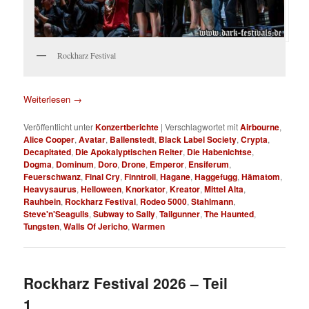
Rockharz Festival
Weiterlesen
→
Veröffentlicht unter
Konzertberichte
|
Verschlagwortet mit
Airbourne
,
Alice Cooper
,
Avatar
,
Ballenstedt
,
Black Label Society
,
Crypta
,
Decapitated
,
Die Apokalyptischen Reiter
,
Die Habenichtse
,
Dogma
,
Dominum
,
Doro
,
Drone
,
Emperor
,
Ensiferum
,
Feuerschwanz
,
Final Cry
,
Finntroll
,
Hagane
,
Haggefugg
,
Hämatom
,
Heavysaurus
,
Helloween
,
Knorkator
,
Kreator
,
Mittel Alta
,
Rauhbein
,
Rockharz Festival
,
Rodeo 5000
,
Stahlmann
,
Steve'n'Seagulls
,
Subway to Sally
,
Tailgunner
,
The Haunted
,
Tungsten
,
Walls Of Jericho
,
Warmen
Rockharz Festival 2026 – Teil
1