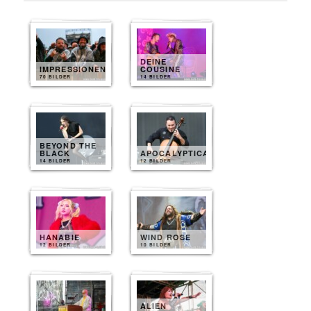
DEINE
IMPRESSIONEN
COUSINE
70 BILDER
14 BILDER
BEYOND THE
BLACK
APOCALYPTICA
14 BILDER
12 BILDER
HANABIE
WIND ROSE
12 BILDER
10 BILDER
ALIEN