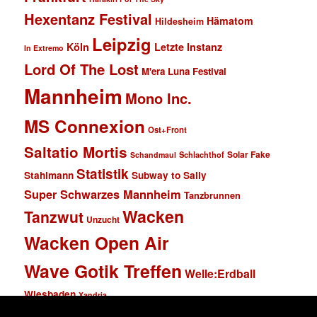
Hexentanz Festival
Hämatom
Hildesheim
Leipzig
Köln
Letzte Instanz
In Extremo
Lord Of The Lost
M'era Luna Festival
Mannheim
Mono Inc.
MS Connexion
Ost+Front
Saltatio Mortis
Solar Fake
Schlachthof
Schandmaul
Statistik
Stahlmann
Subway to Sally
Super Schwarzes Mannheim
Tanzbrunnen
Wacken
Tanzwut
Unzucht
Wacken Open Air
Wave Gotik Treffen
Welle:Erdball
Wiesbaden
Xandria