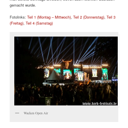
gemacht wurde.
Fotolinks:
Teil 1 (Montag – Mittwoch)
,
Teil 2 (Donnerstag)
,
Teil 3
(Freitag)
,
Teil 4 (Samstag)
Wacken Open Air