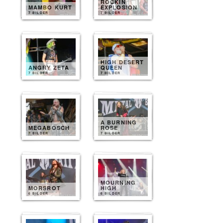
ROCKIN
MAMBO KURT
EXPLOSION
7 BILDER
7 BILDER
HIGH DESERT
ANGRY ZETA
QUEEN
7 BILDER
7 BILDER
A BURNING
MEGABOSCH
ROSE
7 BILDER
7 BILDER
MOURNING
MORSROT
HIGH
6 BILDER
6 BILDER