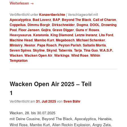
Weiterlesen
→
Veröffentlicht unter
Konzertberichte
|
Verschlagwortet mit
Apocalyptica
,
Bad Loverz
,
BAP
,
Beyond The Black
,
Call of Charon
,
Coppelius
,
Dimmu Borgir
,
Dirkschneider
,
Dogma
,
DOOL
,
Drowning
Pool
,
Floor Jansen
,
Gojira
,
Grave Digger
,
Guns n‘ Roses
,
Heavysaurus
,
Katatonia
,
King Diamond
,
Letzte Instanz
,
Lita Ford
,
Machine Head
,
Mambo Kurt
,
Megabosch
,
Michael Schenker
,
Ministry
,
Nestor
,
Papa Roach
,
Peyton Parish
,
Saltatio Mortis
,
Seven Spires
,
Skyline
,
Skynd
,
Tabernis
,
Tarja
,
Tina Guo
,
W.A.S.P.
,
Wacken
,
Wacken Open Air
,
Warkings
,
Wind Rose
,
Within
Temptation
Wacken Open Air 2025 – Teil
1
Veröffentlicht am
31. Juli 2025
von
Sven Bähr
Wacken, 28. bis 30.07.2025
mit Deine Cousine, Beyond The Black, Apocalyptica, Hanabie,
Wind Rose, Mambo Kurt, Alien Rockin Explosion, Angry Zeta,