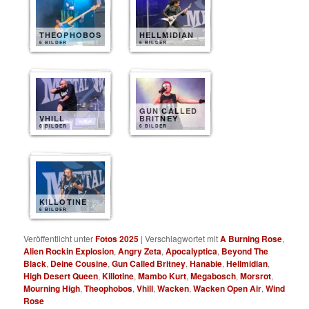
THEOPHOBOS
HELLMIDIAN
6 BILDER
6 BILDER
GUN CALLED
VHILL
BRITNEY
6 BILDER
6 BILDER
KILLOTINE
6 BILDER
Veröffentlicht unter
Fotos 2025
|
Verschlagwortet mit
A Burning Rose
,
Alien Rockin Explosion
,
Angry Zeta
,
Apocalyptica
,
Beyond The
Black
,
Deine Cousine
,
Gun Called Britney
,
Hanabie
,
Hellmidian
,
High Desert Queen
,
Killotine
,
Mambo Kurt
,
Megabosch
,
Morsrot
,
Mourning High
,
Theophobos
,
Vhill
,
Wacken
,
Wacken Open Air
,
Wind
Rose