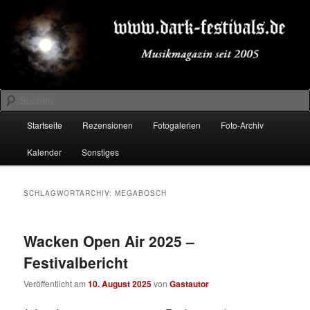
Zum
Zum
Musikmagazin seit 2005
primären
sekundären
Inhalt
Inhalt
springen
springen
DARK-FESTIVALS.DE
Suchen
Hauptmenü
Startseite
Rezensionen
Fotogalerien
Foto-Archiv
Kalender
Sonstiges
SCHLAGWORTARCHIV:
MEGABOSCH
Wacken Open Air 2025 –
Festivalbericht
Veröffentlicht am
10. August 2025
von
Gastautor