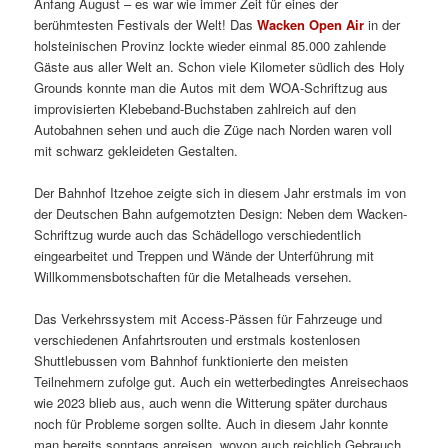
Anfang August – es war wie immer Zeit für eines der
berühmtesten Festivals der Welt! Das
Wacken Open Air
in der
holsteinischen Provinz lockte wieder einmal 85.000 zahlende
Gäste aus aller Welt an. Schon viele Kilometer südlich des Holy
Grounds konnte man die Autos mit dem WOA-Schriftzug aus
improvisierten Klebeband-Buchstaben zahlreich auf den
Autobahnen sehen und auch die Züge nach Norden waren voll
mit schwarz gekleideten Gestalten.
Der Bahnhof Itzehoe zeigte sich in diesem Jahr erstmals im von
der Deutschen Bahn aufgemotzten Design: Neben dem Wacken-
Schriftzug wurde auch das Schädellogo verschiedentlich
eingearbeitet und Treppen und Wände der Unterführung mit
Willkommensbotschaften für die Metalheads versehen.
Das Verkehrssystem mit Access-Pässen für Fahrzeuge und
verschiedenen Anfahrtsrouten und erstmals kostenlosen
Shuttlebussen vom Bahnhof funktionierte den meisten
Teilnehmern zufolge gut. Auch ein wetterbedingtes Anreisechaos
wie 2023 blieb aus, auch wenn die Witterung später durchaus
noch für Probleme sorgen sollte. Auch in diesem Jahr konnte
man bereits sonntags anreisen, wovon auch reichlich Gebrauch