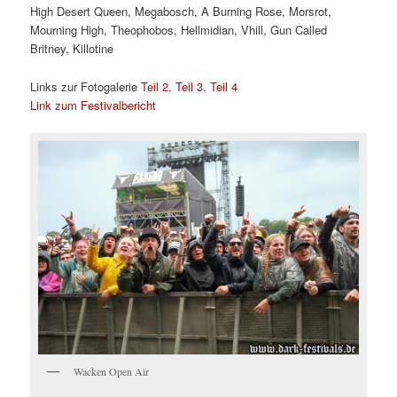
High Desert Queen, Megabosch, A Burning Rose, Morsrot,
Mourning High, Theophobos, Hellmidian, Vhill, Gun Called
Britney, Killotine
Links zur Fotogalerie
Teil 2
,
Teil 3
,
Teil 4
Link zum Festivalbericht
Wacken Open Air