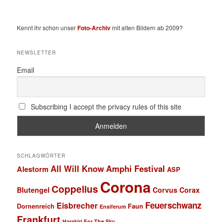
Kennt ihr schon unser
Foto-Archiv
mit alten Bildern ab 2009?
NEWSLETTER
Email
Subscribing I accept the privacy rules of this site
SCHLAGWÖRTER
All Will Know
Amphi Festival
Alestorm
ASP
Corona
Coppelius
Blutengel
Corvus Corax
Feuerschwanz
Eisbrecher
Faun
Dornenreich
Ensiferum
Frankfurt
Harakiri For The Sky