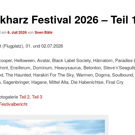
harz Festival 2026 – Teil 
ht am
6. Juli 2026
von
Sven Bähr
t (Flugplatz), 01. und 02.07.2026
Cooper, Helloween, Avatar, Black Label Society, Hämatom, Paradise 
Front, Ensiferum, Dominum, Heavysaurus, Betonton, Steve’n’Seagulls
ed, The Haunted, Harakiri For The Sky, Warmen, Dogma, Soulbound,
 Sagenbringer, Hagane, Mittel Alta, Die Habenichtse, Final Cry
otogalerie
Teil 2
,
Teil 3
estivalbericht