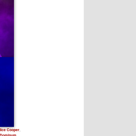
lice Cooper
,
Dominum
,