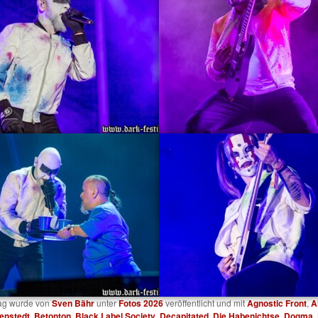
rag wurde von
Sven Bähr
unter
Fotos 2026
veröffentlicht und mit
Agnostic Front
,
A
lenstedt
,
Betonton
,
Black Label Society
,
Decapitated
,
Die Habenichtse
,
Dogma
,