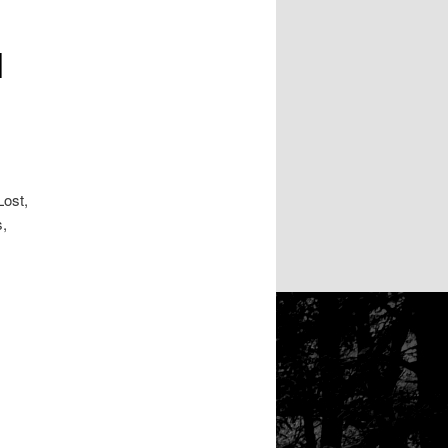
1
Lost,
,