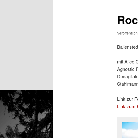
Rock
Veröffentlic
Ballensted
mit Alice 
Agnostic 
Decapitat
Stahlmann,
Link zur F
Link zum F