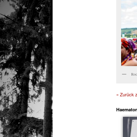
Roc
« Zurück
Haemato