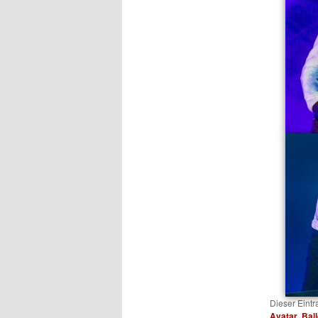
Dieser Eint
Avatar
,
Bal