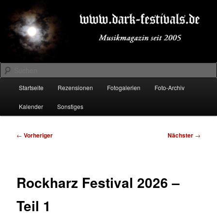
Zum
Musikmagazin seit 2005
primären
Inhalt
springen
DARK-FESTIVALS.DE
Suchen
Hauptmenü
Startseite
Rezensionen
Fotogalerien
Foto-Archiv
Kalender
Sonstiges
Beitragsnavigation
←
Vorheriger
Nächster
→
Rockharz Festival 2026 –
Teil 1