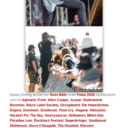
Dieser Eintrag wurde von
Sven Bähr
unter
Fotos 2026
veröffentlicht
und mit
Agnostic Front
,
Alice Cooper
,
Avatar
,
Ballenstedt
,
Betonton
,
Black Label Society
,
Decapitated
,
Die Habenichtse
,
Dogma
,
Dominum
,
Ensiferum
,
Final Cry
,
Hagane
,
Hämatom
,
Harakiri For The Sky
,
Heavysaurus
,
Helloween
,
Mittel Alta
,
Paradise Lost
,
Rockharz Festival
,
Sagenbringer
,
Soulbound
,
Stahlmann
,
Steve'n'Seagulls
,
The Haunted
,
Warmen