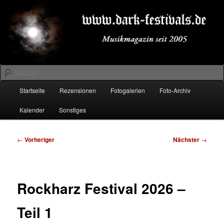
Zum
Musikmagazin seit 2005
primären
Inhalt
springen
DARK-FESTIVALS.DE
Suchen
Hauptmenü
Startseite
Rezensionen
Fotogalerien
Foto-Archiv
Kalender
Sonstiges
Beitragsnavigation
←
Vorheriger
Nächster
→
Rockharz Festival 2026 –
Teil 1