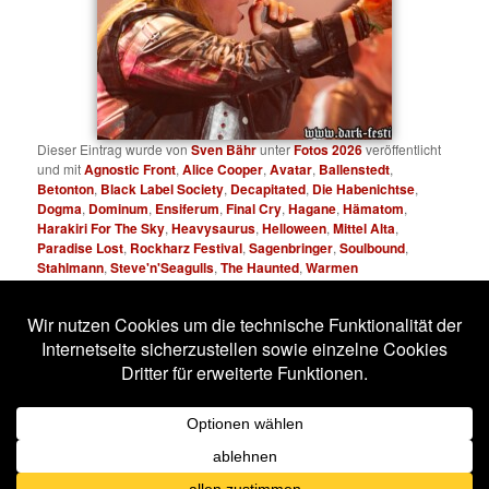
Dieser Eintrag wurde von
Sven Bähr
unter
Fotos 2026
veröffentlicht
und mit
Agnostic Front
,
Alice Cooper
,
Avatar
,
Ballenstedt
,
Betonton
,
Black Label Society
,
Decapitated
,
Die Habenichtse
,
Dogma
,
Dominum
,
Ensiferum
,
Final Cry
,
Hagane
,
Hämatom
,
Harakiri For The Sky
,
Heavysaurus
,
Helloween
,
Mittel Alta
,
Paradise Lost
,
Rockharz Festival
,
Sagenbringer
,
Soulbound
,
Stahlmann
,
Steve'n'Seagulls
,
The Haunted
,
Warmen
verschlagwortet. Setze ein Lesezeichen für den
Permalink
.
Impressum
Datenschutzerklärung
Stolz präsentiert von WordPress