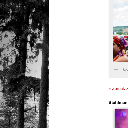
Roc
« Zurück
Stahlman