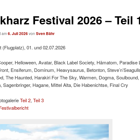
harz Festival 2026 – Teil 
ht am
6. Juli 2026
von
Sven Bähr
t (Flugplatz), 01. und 02.07.2026
Cooper, Helloween, Avatar, Black Label Society, Hämatom, Paradise 
Front, Ensiferum, Dominum, Heavysaurus, Betonton, Steve’n’Seagulls
ed, The Haunted, Harakiri For The Sky, Warmen, Dogma, Soulbound,
 Sagenbringer, Hagane, Mittel Alta, Die Habenichtse, Final Cry
otogalerie
Teil 2
,
Teil 3
estivalbericht