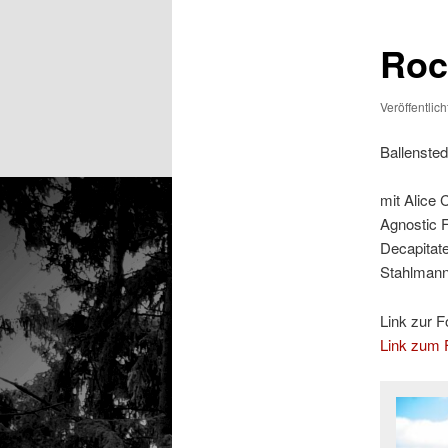
Rock
Veröffentlic
Ballensted
mit Alice 
Agnostic 
Decapitat
Stahlmann,
Link zur F
Link zum F