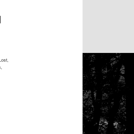
1
Lost,
,