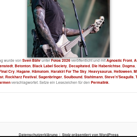
rag wurde von
Sven Bähr
unter
Fotos 2026
veröffentlicht und mit
Agnostic Front
,
A
lenstedt
,
Betonton
,
Black Label Society
,
Decapitated
,
Die Habenichtse
,
Dogma
,
Final Cry
,
Hagane
,
Hämatom
,
Harakiri For The Sky
,
Heavysaurus
,
Helloween
,
Mi
st
,
Rockharz Festival
,
Sagenbringer
,
Soulbound
,
Stahlmann
,
Steve'n'Seagulls
,
armen
verschlagwortet. Setze ein Lesezeichen für den
Permalink
.
Datenschutzerklärung
Stolz präsentiert von WordPress