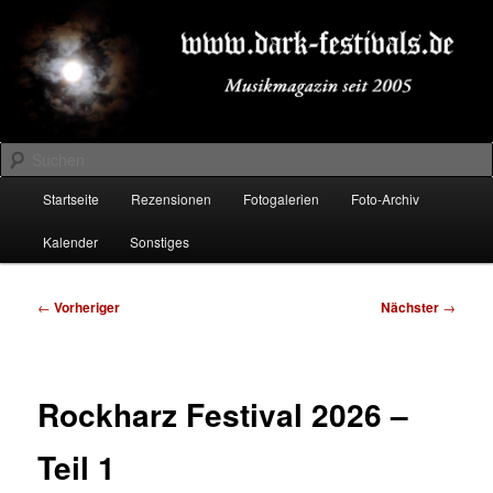
Zum
Musikmagazin seit 2005
primären
Inhalt
springen
DARK-FESTIVALS.DE
Suchen
Hauptmenü
Startseite
Rezensionen
Fotogalerien
Foto-Archiv
Kalender
Sonstiges
Beitragsnavigation
←
Vorheriger
Nächster
→
Rockharz Festival 2026 –
Teil 1