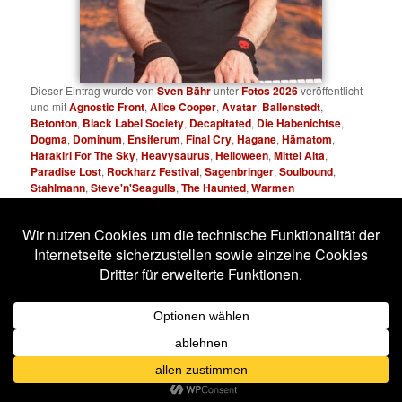
Dieser Eintrag wurde von
Sven Bähr
unter
Fotos 2026
veröffentlicht
und mit
Agnostic Front
,
Alice Cooper
,
Avatar
,
Ballenstedt
,
Betonton
,
Black Label Society
,
Decapitated
,
Die Habenichtse
,
Dogma
,
Dominum
,
Ensiferum
,
Final Cry
,
Hagane
,
Hämatom
,
Harakiri For The Sky
,
Heavysaurus
,
Helloween
,
Mittel Alta
,
Paradise Lost
,
Rockharz Festival
,
Sagenbringer
,
Soulbound
,
Stahlmann
,
Steve'n'Seagulls
,
The Haunted
,
Warmen
verschlagwortet. Setze ein Lesezeichen für den
Permalink
.
Impressum
Datenschutzerklärung
Stolz präsentiert von WordPress