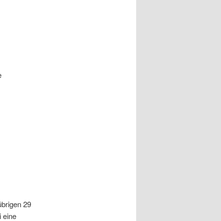
e
!
übrigen 29
 eine