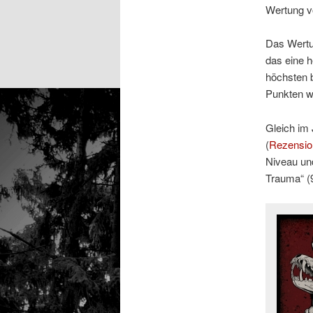
Wertung 
Das Wertun
das eine 
höchsten 
Punkten wu
Gleich im 
(
Rezensio
Niveau und
Trauma“ (9