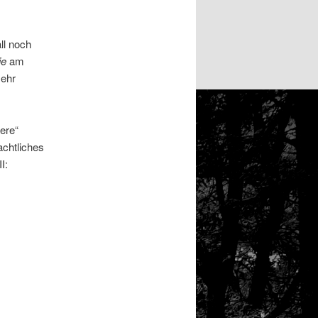
ll noch
ie
am
mehr
ere“
achtliches
I: