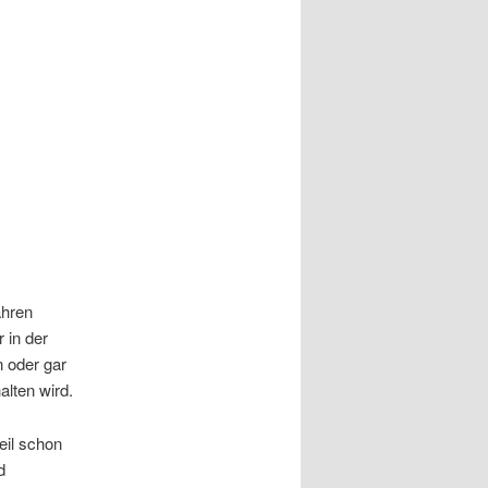
ahren
 in der
 oder gar
lten wird.
eil schon
d