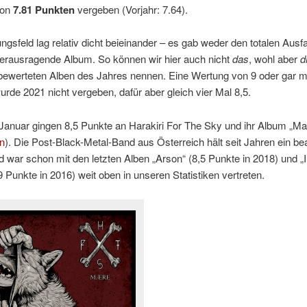
von
7.81 Punkten
vergeben (Vorjahr: 7.64).
gsfeld lag relativ dicht beieinander – es gab weder den totalen Ausfa
herausragende Album. So können wir hier auch nicht
das
, wohl aber
d
bewerteten Alben des Jahres nennen. Eine Wertung von 9 oder gar 
rde 2021 nicht vergeben, dafür aber gleich vier Mal 8,5.
Januar gingen 8,5 Punkte an Harakiri For The Sky und ihr Album „Ma
n
). Die Post-Black-Metal-Band aus Österreich hält seit Jahren ein be
 war schon mit den letzten Alben „Arson“ (8,5 Punkte in 2018) und „II
 Punkte in 2016) weit oben in unseren Statistiken vertreten.