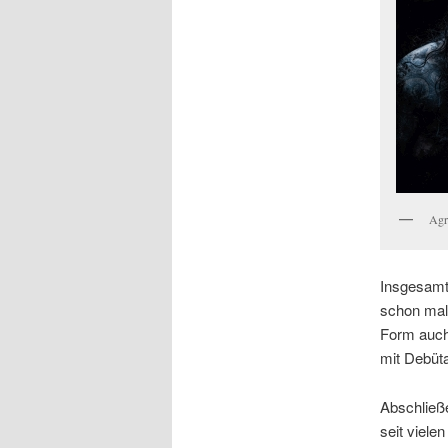
Agr
Insgesamt 
schon mal
Form auch
mit Debüta
Abschließe
seit viele