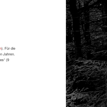
n
). Für die
en Jahren.
es“ (9