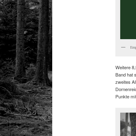
Emp
Weitere 8,
Band hat s
zweites Al
Dornenreic
Punkte mit