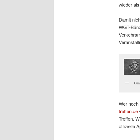
wieder al
Damit nich
WGT-Bändch
Verkehrsmi
Veranstalt
Graf
Wer noch k
treffen.de
v
Treffen. W
offizielle