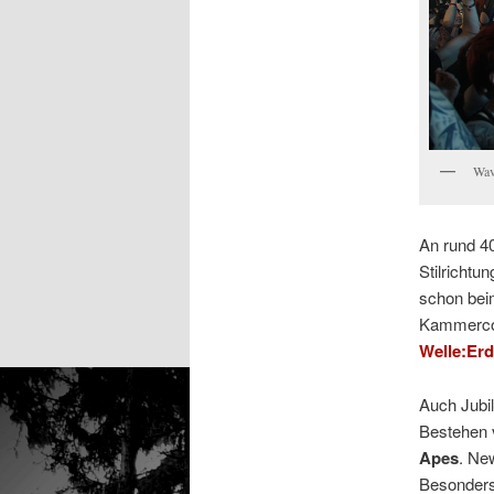
Wav
An rund 40
Stilrichtu
schon bei
Kammerc
Welle:Erd
Auch Jubil
Bestehen
Apes
. Ne
Besonders