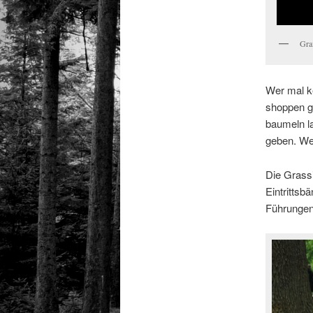
Graf
Wer mal ke
shoppen g
baumeln l
geben. We
Die Grass
Eintrittsb
Führungen