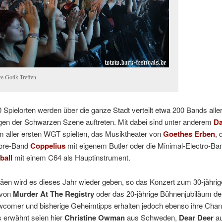
e Gotik Treffen
 Spielorten werden über die ganze Stadt verteilt etwa 200 Bands alle
ngen der Schwarzen Szene auftreten. Mit dabei sind unter anderem
Da
m aller ersten WGT spielten, das Musiktheater von
Goethes Erben
, 
ore-Band
Coppelius
mit eigenem Butler oder die Minimal-Electro-Ba
ball
mit einem C64 als Hauptinstrument.
äen wird es dieses Jahr wieder geben, so das Konzert zum 30-jähri
 von
Murder At The Registry
oder das 20-jährige Bühnenjubiläum d
wcomer und bisherige Geheimtipps erhalten jedoch ebenso ihre Chan
 erwähnt seien hier
Christine Owman
aus Schweden,
Dear Deer
a