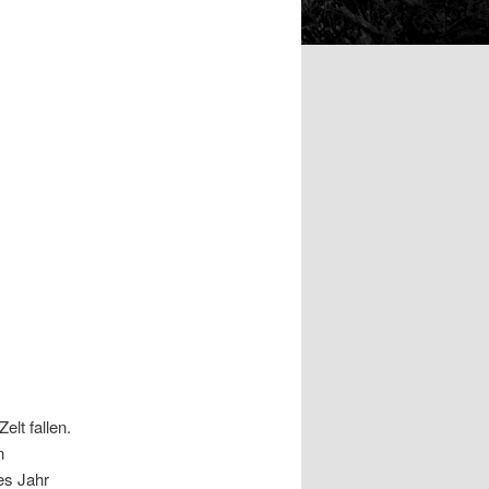
lt fallen.
n
es Jahr