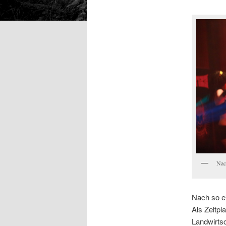
Nac
Nach so ei
Als Zeltpl
Landwirts