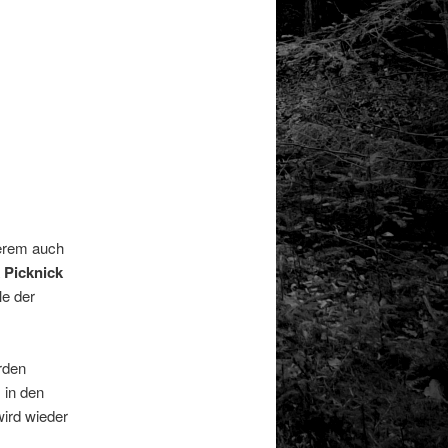
derem auch
Picknick
le der
.
rden
 in den
ird wieder