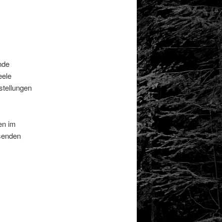
nde
eele
stellungen
en im
ssenden