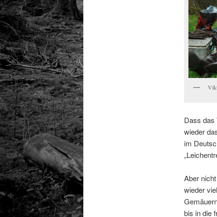
Vik
Dass das 
wieder da
im Deutsc
„Leichentr
Aber nich
wieder vie
Gemäuern 
bis in die