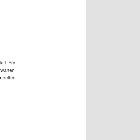
att. Für
rwarten
ntreffen