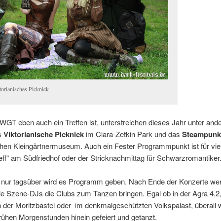
torianisches Picknick
WGT eben auch ein Treffen ist, unterstreichen dieses Jahr unter an
s
Viktorianische Picknick
im Clara-Zetkin Park und das
Steampunk 
hen Kleingärtnermuseum. Auch ein Fester Programmpunkt ist für vie
eff“ am Südfriedhof oder der Stricknachmittag für Schwarzromantiker
t nur tagsüber wird es Programm geben. Nach Ende der Konzerte we
le Szene-DJs die Clubs zum Tanzen bringen. Egal ob in der Agra 4.2,
der Moritzbastei oder im denkmalgeschützten Volkspalast, überall w
 frühen Morgenstunden hinein gefeiert und getanzt.