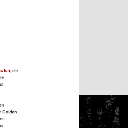
r
s Ich
, die
die
nd
gen
er
Golden
ce.
us