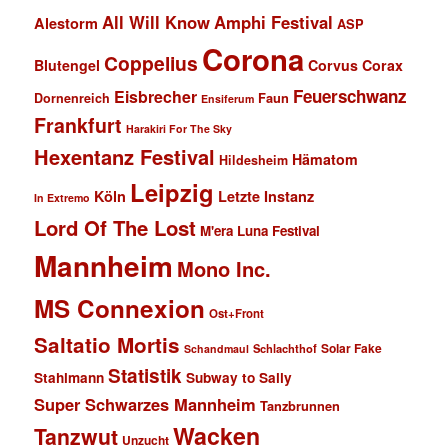
All Will Know
Amphi Festival
Alestorm
ASP
Corona
Coppelius
Blutengel
Corvus Corax
Feuerschwanz
Eisbrecher
Faun
Dornenreich
Ensiferum
Frankfurt
Harakiri For The Sky
Hexentanz Festival
Hämatom
Hildesheim
Leipzig
Köln
Letzte Instanz
In Extremo
Lord Of The Lost
M'era Luna Festival
Mannheim
Mono Inc.
MS Connexion
Ost+Front
Saltatio Mortis
Solar Fake
Schlachthof
Schandmaul
Statistik
Stahlmann
Subway to Sally
Super Schwarzes Mannheim
Tanzbrunnen
Wacken
Tanzwut
Unzucht