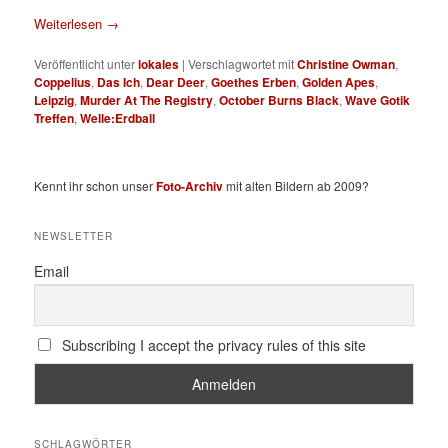
Weiterlesen
→
Veröffentlicht unter
lokales
|
Verschlagwortet mit
Christine Owman
,
Coppelius
,
Das Ich
,
Dear Deer
,
Goethes Erben
,
Golden Apes
,
Leipzig
,
Murder At The Registry
,
October Burns Black
,
Wave Gotik
Treffen
,
Welle:Erdball
Kennt ihr schon unser
Foto-Archiv
mit alten Bildern ab 2009?
NEWSLETTER
Email
Subscribing I accept the privacy rules of this site
SCHLAGWÖRTER