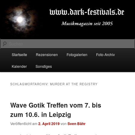
Zum
Zum
Musikmagazin seit 2005
primären
sekundären
Inhalt
Inhalt
springen
springen
DARK-FESTIVALS.DE
Suchen
Hauptmenü
Startseite
Rezensionen
Fotogalerien
Foto-Archiv
Kalender
Sonstiges
SCHLAGWORTARCHIV:
MURDER AT THE REGISTRY
Wave Gotik Treffen vom 7. bis
zum 10.6. in Leipzig
Veröffentlicht am
2. April 2019
von
Sven Bähr