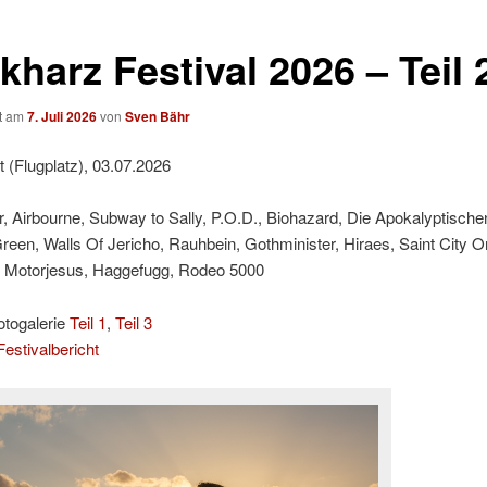
harz Festival 2026 – Teil 
ht am
7. Juli 2026
von
Sven Bähr
t (Flugplatz), 03.07.2026
r, Airbourne, Subway to Sally, P.O.D., Biohazard, Die Apokalyptischen
Green, Walls Of Jericho, Rauhbein, Gothminister, Hiraes, Saint City O
 Motorjesus, Haggefugg, Rodeo 5000
otogalerie
Teil 1
,
Teil 3
estivalbericht