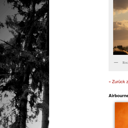
Roc
« Zurück
Airbourn