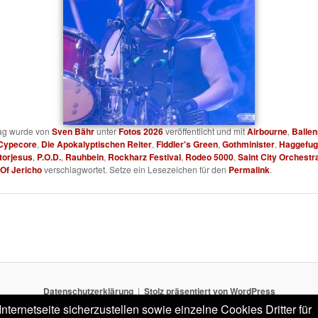
rag wurde von
Sven Bähr
unter
Fotos 2026
veröffentlicht und mit
Airbourne
,
Ballen
Cypecore
,
Die Apokalyptischen Reiter
,
Fiddler's Green
,
Gothminister
,
Haggefug
torjesus
,
P.O.D.
,
Rauhbein
,
Rockharz Festival
,
Rodeo 5000
,
Saint City Orchestr
 Of Jericho
verschlagwortet. Setze ein Lesezeichen für den
Permalink
.
Datenschutzerklärung
Stolz präsentiert von WordPress