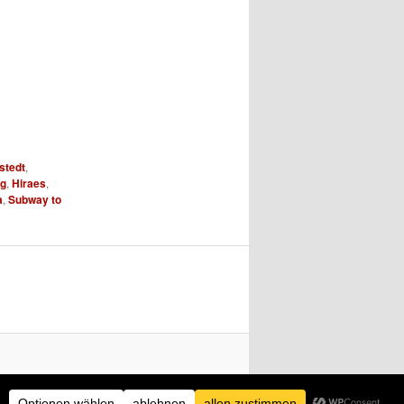
stedt
,
g
,
Hiraes
,
a
,
Subway to