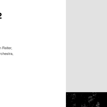
2
 Reiter,
rchestra,