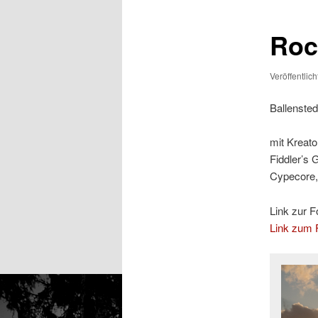
Rock
Veröffentlic
Ballensted
mit Kreato
Fiddler’s 
Cypecore,
Link zur F
Link zum F