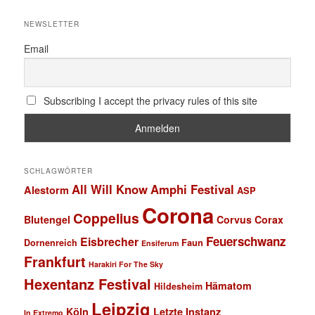
NEWSLETTER
Email
Subscribing I accept the privacy rules of this site
SCHLAGWÖRTER
All Will Know
Amphi Festival
Alestorm
ASP
Corona
Coppelius
Blutengel
Corvus Corax
Feuerschwanz
Eisbrecher
Faun
Dornenreich
Ensiferum
Frankfurt
Harakiri For The Sky
Hexentanz Festival
Hämatom
Hildesheim
Leipzig
Köln
Letzte Instanz
In Extremo