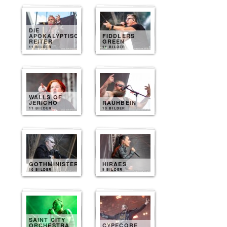
DIE
APOKALYPTISCHEN
FIDDLERS
REITER
GREEN
11 BILDER
11 BILDER
WALLS OF
JERICHO
RAUHBEIN
11 BILDER
10 BILDER
GOTHMINISTER
HIRAES
10 BILDER
9 BILDER
SAINT CITY
ORCHESTRA
CYPECORE