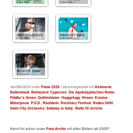
9 BILDER
8 BILDER
MOTORJESUS
HAGGEFUGG
8 BILDER
8 BILDER
RODEO 5000
7 BILDER
Veröffentlicht unter
Fotos 2026
|
Verschlagwortet mit
Airbourne
,
Ballenstedt
,
Biohazard
,
Cypecore
,
Die Apokalyptischen Reiter
,
Fiddler's Green
,
Gothminister
,
Haggefugg
,
Hiraes
,
Kreator
,
Motorjesus
,
P.O.D.
,
Rauhbein
,
Rockharz Festival
,
Rodeo 5000
,
Saint City Orchestra
,
Subway to Sally
,
Walls Of Jericho
Kennt ihr schon unser
Foto-Archiv
mit alten Bildern ab 2009?