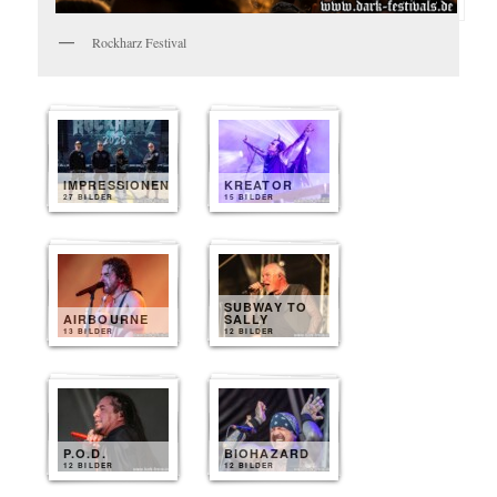
Rockharz Festival
IMPRESSIONEN
KREATOR
27 BILDER
15 BILDER
SUBWAY TO
AIRBOURNE
SALLY
13 BILDER
12 BILDER
P.O.D.
BIOHAZARD
12 BILDER
12 BILDER