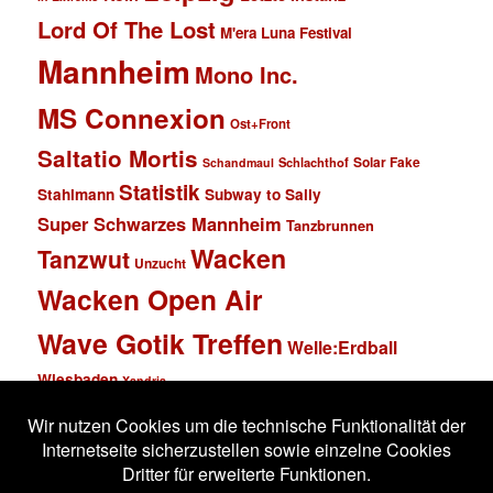
Lord Of The Lost
M'era Luna Festival
Mannheim
Mono Inc.
MS Connexion
Ost+Front
Saltatio Mortis
Solar Fake
Schlachthof
Schandmaul
Statistik
Stahlmann
Subway to Sally
Super Schwarzes Mannheim
Tanzbrunnen
Wacken
Tanzwut
Unzucht
Wacken Open Air
Wave Gotik Treffen
Welle:Erdball
Wiesbaden
Xandria
Impressum