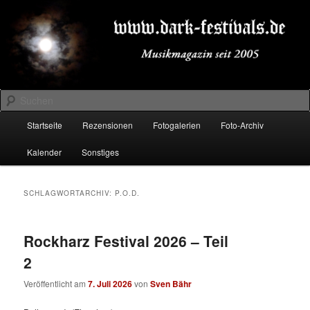
Zum
Zum
Musikmagazin seit 2005
primären
sekundären
Inhalt
Inhalt
springen
springen
DARK-FESTIVALS.DE
Suchen
Hauptmenü
Startseite
Rezensionen
Fotogalerien
Foto-Archiv
Kalender
Sonstiges
SCHLAGWORTARCHIV:
P.O.D.
Rockharz Festival 2026 – Teil
2
Veröffentlicht am
7. Juli 2026
von
Sven Bähr