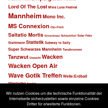
Lord Of The Lost
M'era Luna Festival
Mannheim
Mono Inc.
MS Connexion
Ost+Front
Saltatio Mortis
Solar Fake
Schlachthof
Schandmaul
Statistik
Stahlmann
Subway to Sally
Super Schwarzes Mannheim
Tanzbrunnen
Wacken
Tanzwut
Unzucht
Wacken Open Air
Wave Gotik Treffen
Welle:Erdball
Wiesbaden
Xandria
Impressum