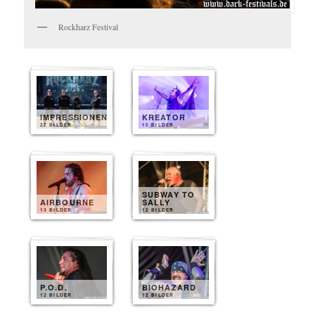
Rockharz Festival
IMPRESSIONEN
KREATOR
27 BILDER
15 BILDER
SUBWAY TO
AIRBOURNE
SALLY
13 BILDER
12 BILDER
P.O.D.
BIOHAZARD
12 BILDER
12 BILDER