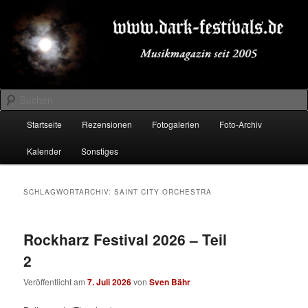
Zum
Zum
Musikmagazin seit 2005
primären
sekundären
Inhalt
Inhalt
springen
springen
DARK-FESTIVALS.DE
Suchen
Hauptmenü
Startseite
Rezensionen
Fotogalerien
Foto-Archiv
Kalender
Sonstiges
SCHLAGWORTARCHIV:
SAINT CITY ORCHESTRA
Rockharz Festival 2026 – Teil
2
Veröffentlicht am
7. Juli 2026
von
Sven Bähr