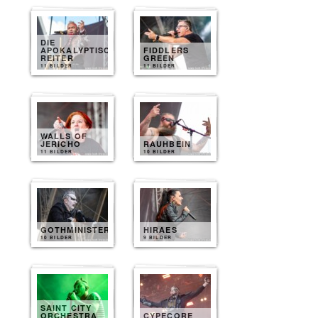
DIE
APOKALYPTISCHEN
FIDDLERS
REITER
GREEN
11 BILDER
11 BILDER
WALLS OF
JERICHO
RAUHBEIN
11 BILDER
10 BILDER
GOTHMINISTER
HIRAES
10 BILDER
9 BILDER
SAINT CITY
ORCHESTRA
CYPECORE