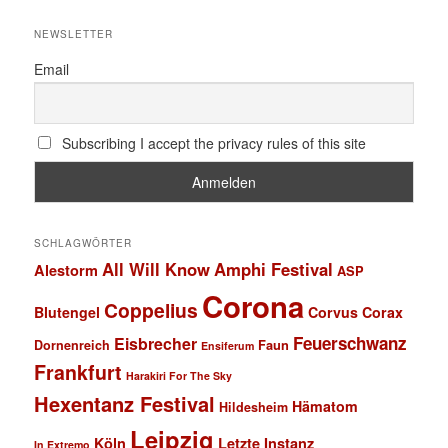
NEWSLETTER
Email
Subscribing I accept the privacy rules of this site
SCHLAGWÖRTER
All Will Know
Amphi Festival
Alestorm
ASP
Corona
Coppelius
Blutengel
Corvus Corax
Feuerschwanz
Eisbrecher
Faun
Dornenreich
Ensiferum
Frankfurt
Harakiri For The Sky
Hexentanz Festival
Hämatom
Hildesheim
Leipzig
Köln
Letzte Instanz
In Extremo