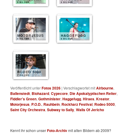
9 BILDER
8 BILDER
MOTORJESUS
HAGGEFUGG
8 BILDER
8 BILDER
RODEO 5000
7 BILDER
Veröffentlicht unter
Fotos 2026
|
Verschlagwortet mit
Airbourne
,
Ballenstedt
,
Biohazard
,
Cypecore
,
Die Apokalyptischen Reiter
,
Fiddler's Green
,
Gothminister
,
Haggefugg
,
Hiraes
,
Kreator
,
Motorjesus
,
P.O.D.
,
Rauhbein
,
Rockharz Festival
,
Rodeo 5000
,
Saint City Orchestra
,
Subway to Sally
,
Walls Of Jericho
Kennt ihr schon unser
Foto-Archiv
mit alten Bildern ab 2009?