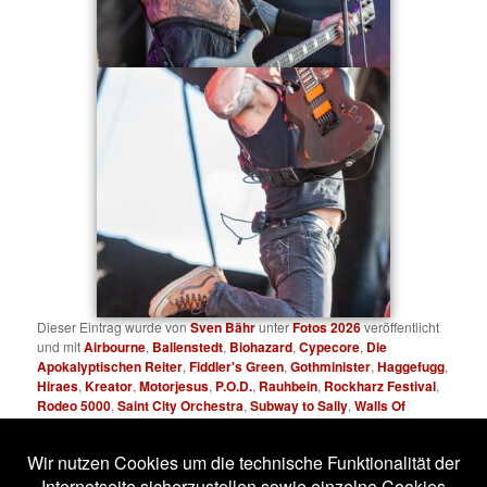
Dieser Eintrag wurde von
Sven Bähr
unter
Fotos 2026
veröffentlicht
und mit
Airbourne
,
Ballenstedt
,
Biohazard
,
Cypecore
,
Die
Apokalyptischen Reiter
,
Fiddler's Green
,
Gothminister
,
Haggefugg
,
Hiraes
,
Kreator
,
Motorjesus
,
P.O.D.
,
Rauhbein
,
Rockharz Festival
,
Rodeo 5000
,
Saint City Orchestra
,
Subway to Sally
,
Walls Of
Jericho
verschlagwortet. Setze ein Lesezeichen für den
Permalink
.