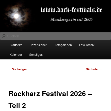
Zum
Musikmagazin seit 2005
primären
Inhalt
springen
DARK-FESTIVALS.DE
Suchen
Hauptmenü
Startseite
Rezensionen
Fotogalerien
Foto-Archiv
Kalender
Sonstiges
Beitragsnavigation
←
Vorheriger
Nächster
→
Rockharz Festival 2026 –
Teil 2