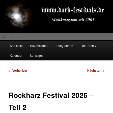
Zum
Musikmagazin seit 2005
primären
Inhalt
springen
DARK-FESTIVALS.DE
Suchen
Hauptmenü
Startseite
Rezensionen
Fotogalerien
Foto-Archiv
Kalender
Sonstiges
Beitragsnavigation
←
Vorheriger
Nächster
→
Rockharz Festival 2026 –
Teil 2