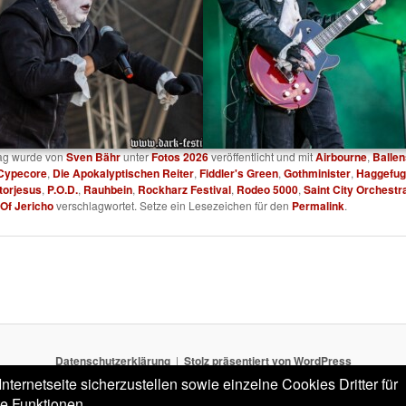
rag wurde von
Sven Bähr
unter
Fotos 2026
veröffentlicht und mit
Airbourne
,
Ballen
Cypecore
,
Die Apokalyptischen Reiter
,
Fiddler's Green
,
Gothminister
,
Haggefug
torjesus
,
P.O.D.
,
Rauhbein
,
Rockharz Festival
,
Rodeo 5000
,
Saint City Orchestr
 Of Jericho
verschlagwortet. Setze ein Lesezeichen für den
Permalink
.
Datenschutzerklärung
Stolz präsentiert von WordPress