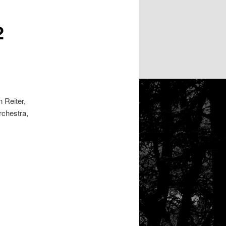
2
 Reiter,
rchestra,