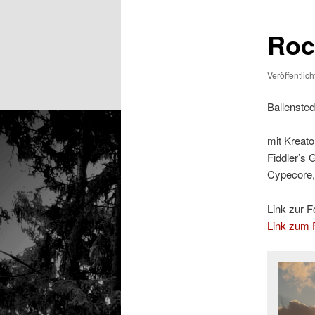
Rock
Veröffentlic
Ballensted
mit Kreato
Fiddler’s 
Cypecore,
Link zur F
Link zum F