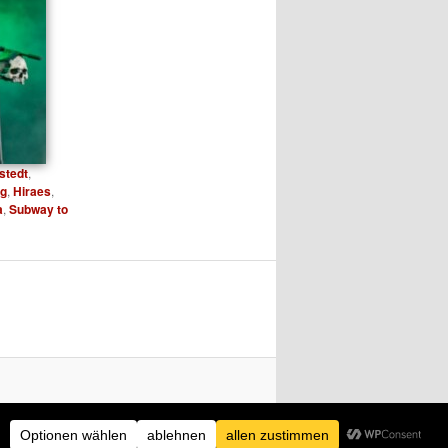
stedt
,
g
,
Hiraes
,
a
,
Subway to