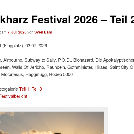
harz Festival 2026 – Teil 
ht am
7. Juli 2026
von
Sven Bähr
t (Flugplatz), 03.07.2026
r, Airbourne, Subway to Sally, P.O.D., Biohazard, Die Apokalyptischen
Green, Walls Of Jericho, Rauhbein, Gothminister, Hiraes, Saint City O
 Motorjesus, Haggefugg, Rodeo 5000
otogalerie
Teil 1
,
Teil 3
estivalbericht