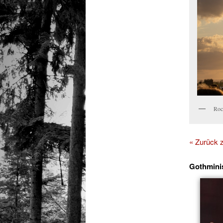
Roc
« Zurück
Gothmini