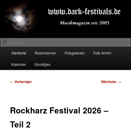
Zum
Musikmagazin seit 2005
primären
Inhalt
springen
DARK-FESTIVALS.DE
Suchen
Hauptmenü
Startseite
Rezensionen
Fotogalerien
Foto-Archiv
Kalender
Sonstiges
Beitragsnavigation
←
Vorheriger
Nächster
→
Rockharz Festival 2026 –
Teil 2