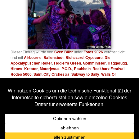
Dieser Eintrag wurde von
Sven Bähr
unter
Fotos 2026
veröffentlicht
und mit
Airbourne
,
Ballenstedt
,
Biohazard
,
Cypecore
,
Die
Apokalyptischen Reiter
,
Fiddler's Green
,
Gothminister
,
Haggefugg
,
Hiraes
,
Kreator
,
Motorjesus
,
P.O.D.
,
Rauhbein
,
Rockharz Festival
,
Rodeo 5000
,
Saint City Orchestra
,
Subway to Sally
,
Walls Of
Jericho
verschlagwortet. Setze ein Lesezeichen für den
Permalink
.
Impressum
Datenschutzerklärung
Stolz präsentiert von WordPress