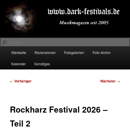
Zum
Musikmagazin seit 2005
primären
Inhalt
springen
DARK-FESTIVALS.DE
Suchen
Hauptmenü
Startseite
Rezensionen
Fotogalerien
Foto-Archiv
Kalender
Sonstiges
Beitragsnavigation
←
Vorheriger
Nächster
→
Rockharz Festival 2026 –
Teil 2