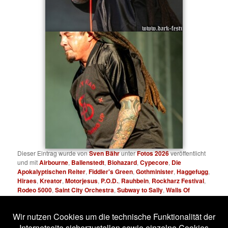
Dieser Eintrag wurde von
Sven Bähr
unter
Fotos 2026
veröffentlicht
und mit
Airbourne
,
Ballenstedt
,
Biohazard
,
Cypecore
,
Die
Apokalyptischen Reiter
,
Fiddler's Green
,
Gothminister
,
Haggefugg
,
Hiraes
,
Kreator
,
Motorjesus
,
P.O.D.
,
Rauhbein
,
Rockharz Festival
,
Rodeo 5000
,
Saint City Orchestra
,
Subway to Sally
,
Walls Of
Jericho
verschlagwortet. Setze ein Lesezeichen für den
Permalink
.