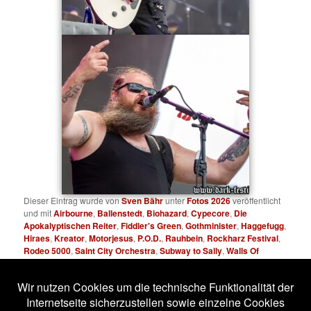
Dieser Eintrag wurde von
Sven Bähr
unter
Fotos 2026
veröffentlicht
und mit
Airbourne
,
Ballenstedt
,
Biohazard
,
Cypecore
,
Die
Apokalyptischen Reiter
,
Fiddler's Green
,
Gothminister
,
Haggefugg
,
Hiraes
,
Kreator
,
Motorjesus
,
P.O.D.
,
Rauhbein
,
Rockharz Festival
,
Rodeo 5000
,
Saint City Orchestra
,
Subway to Sally
,
Walls Of
Jericho
verschlagwortet. Setze ein Lesezeichen für den
Permalink
.
Impressum