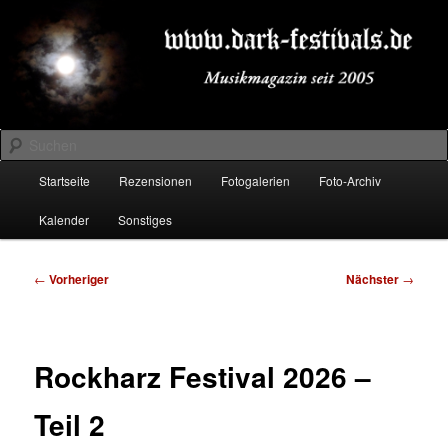
Zum
Musikmagazin seit 2005
primären
Inhalt
springen
DARK-FESTIVALS.DE
Suchen
Hauptmenü
Startseite
Rezensionen
Fotogalerien
Foto-Archiv
Kalender
Sonstiges
Beitragsnavigation
←
Vorheriger
Nächster
→
Rockharz Festival 2026 –
Teil 2