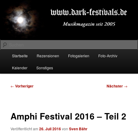
Zum
Musikmagazin seit 2005
primären
Inhalt
springen
DARK-FESTIVALS.DE
Suchen
Hauptmenü
Startseite
Rezensionen
Fotogalerien
Foto-Archiv
Kalender
Sonstiges
Beitragsnavigation
←
Vorheriger
Nächster
→
Amphi Festival 2016 – Teil 2
Veröffentlicht am
26. Juli 2016
von
Sven Bähr