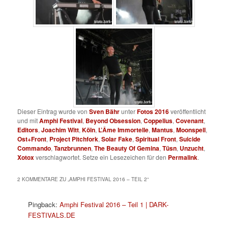
Dieser Eintrag wurde von
Sven Bähr
unter
Fotos 2016
veröffentlicht
und mit
Amphi Festival
,
Beyond Obsession
,
Coppelius
,
Covenant
,
Editors
,
Joachim Witt
,
Köln
,
L’Âme Immortelle
,
Mantus
,
Moonspell
,
Ost+Front
,
Project Pitchfork
,
Solar Fake
,
Spiritual Front
,
Suicide
Commando
,
Tanzbrunnen
,
The Beauty Of Gemina
,
Tüsn
,
Unzucht
,
Xotox
verschlagwortet. Setze ein Lesezeichen für den
Permalink
.
2 KOMMENTARE ZU „
AMPHI FESTIVAL 2016 – TEIL 2
“
Pingback:
Amphi Festival 2016 – Teil 1 | DARK-
FESTIVALS.DE