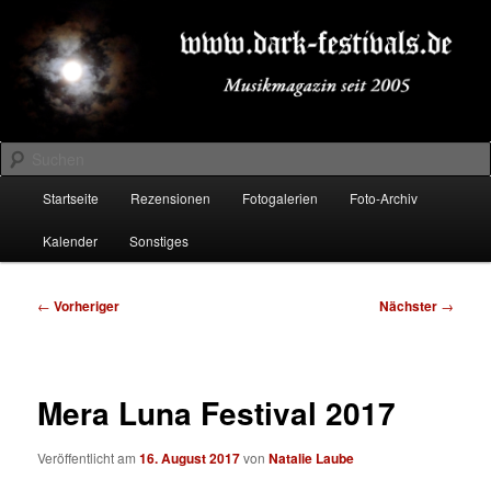
Zum
Musikmagazin seit 2005
primären
Inhalt
springen
DARK-FESTIVALS.DE
Suchen
Hauptmenü
Startseite
Rezensionen
Fotogalerien
Foto-Archiv
Kalender
Sonstiges
Beitragsnavigation
←
Vorheriger
Nächster
→
Mera Luna Festival 2017
Veröffentlicht am
16. August 2017
von
Natalie Laube