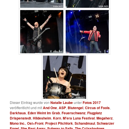
Dieser Eintrag wurde von
Natalie Laube
unter
Fotos 2017
veröffentlicht und mit
And One
,
ASP
,
Blutengel
,
Circus of Fools
,
Darkhaus
,
Eden Weint Im Grab
,
Feuerschwanz
,
Flugplatz
Drispenstedt
,
Hildesheim
,
Korn
,
M'era Luna Festival
,
Megaherz
,
Mono Inc.
,
Ost+Front
,
Project Pitchfork
,
Schandmaul
,
Schwarzer
Engel
,
She Past Away
,
Subway to Sally
,
The Crüxshadows
,