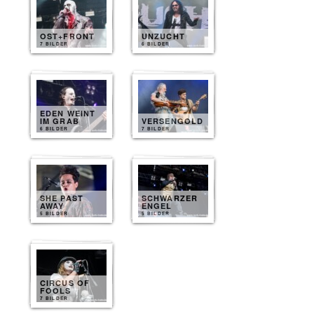
OST+FRONT
UNZUCHT
7 BILDER
6 BILDER
EDEN WEINT
IM GRAB
VERSENGOLD
6 BILDER
7 BILDER
SHE PAST
SCHWARZER
AWAY
ENGEL
5 BILDER
5 BILDER
CIRCUS OF
FOOLS
7 BILDER