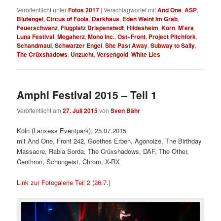
Veröffentlicht unter
Fotos 2017
|
Verschlagwortet mit
And One
,
ASP
,
Blutengel
,
Circus of Fools
,
Darkhaus
,
Eden Weint Im Grab
,
Feuerschwanz
,
Flugplatz Drispenstedt
,
Hildesheim
,
Korn
,
M'era
Luna Festival
,
Megaherz
,
Mono Inc.
,
Ost+Front
,
Project Pitchfork
,
Schandmaul
,
Schwarzer Engel
,
She Past Away
,
Subway to Sally
,
The Crüxshadows
,
Unzucht
,
Versengold
,
White Lies
Amphi Festival 2015 – Teil 1
Veröffentlicht am
27. Juli 2015
von
Sven Bähr
Köln (Lanxess Eventpark), 25.07.2015
mit And One, Front 242, Goethes Erben, Agonoize, The Birthday
Massacre, Rabia Sorda, The Crüxshadows, DAF, The Other,
Centhron, Schöngeist, Chrom, X-RX
Link zur Fotogalerie Teil 2 (26.7.)