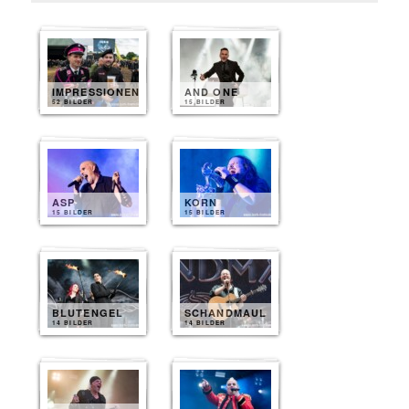
IMPRESSIONEN
AND ONE
52 BILDER
15 BILDER
ASP
KORN
15 BILDER
15 BILDER
BLUTENGEL
SCHANDMAUL
14 BILDER
14 BILDER