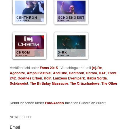
CENTHRON
SCHOENGEIST
10 BILDER
8 BILDER
CHROM
X-RX
6 BILDER
6 BILDER
Veröffentlicht unter
Fotos 2015
|
Verschlagwortet mit
[x]-Rx
,
Agonoize
,
Amphi Festival
,
And One
,
Centhron
,
Chrom
,
DAF
,
Front
242
,
Goethes Erben
,
Köln
,
Lanxess Eventpark
,
Rabia Sorda
,
Schöngeist
,
The Birthday Massacre
,
The Crüxshadows
,
The Other
Kennt ihr schon unser
Foto-Archiv
mit alten Bildern ab 2009?
NEWSLETTER
Email