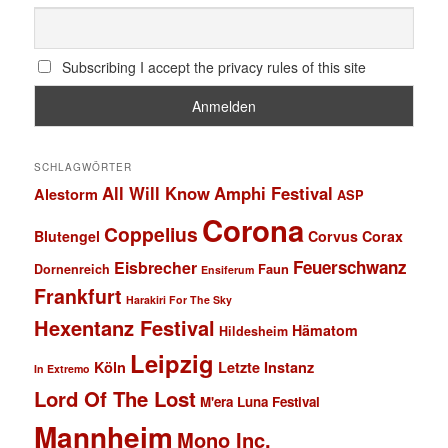
Subscribing I accept the privacy rules of this site
SCHLAGWÖRTER
All Will Know
Amphi Festival
Alestorm
ASP
Corona
Coppelius
Blutengel
Corvus Corax
Feuerschwanz
Eisbrecher
Faun
Dornenreich
Ensiferum
Frankfurt
Harakiri For The Sky
Hexentanz Festival
Hämatom
Hildesheim
Leipzig
Köln
Letzte Instanz
In Extremo
Lord Of The Lost
M'era Luna Festival
Mannheim
Mono Inc.