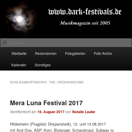
Zum
Zum
Musikmagazin seit 2005
primären
sekundären
Inhalt
Inhalt
springen
springen
DARK-FESTIVALS.DE
Suchen
Hauptmenü
Startseite
Rezensionen
Fotogalerien
Foto-Archiv
Kalender
Sonstiges
SCHLAGWORTARCHIV:
THE CRÜXSHADOWS
Mera Luna Festival 2017
Veröffentlicht am
16. August 2017
von
Natalie Laube
Hildesheim (Flugplatz Drispenstedt), 12. und 13.08.2017
mit And One, ASP, Korn, Blutengel, Schandmaul, Subway to