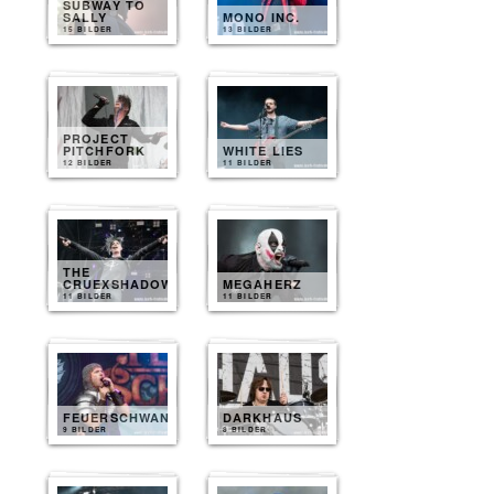
SUBWAY TO
SALLY
MONO INC.
15 BILDER
13 BILDER
PROJECT
PITCHFORK
WHITE LIES
12 BILDER
11 BILDER
THE
CRUEXSHADOWS
MEGAHERZ
11 BILDER
11 BILDER
FEUERSCHWANZ
DARKHAUS
9 BILDER
8 BILDER