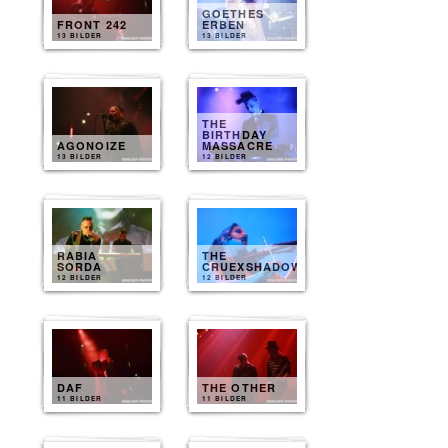
GOETHES
FRONT 242
ERBEN
13 BILDER
13 BILDER
THE
BIRTHDAY
AGONOIZE
MASSACRE
13 BILDER
12 BILDER
RABIA
THE
SORDA
CRUEXSHADOWS
12 BILDER
12 BILDER
DAF
THE OTHER
11 BILDER
11 BILDER