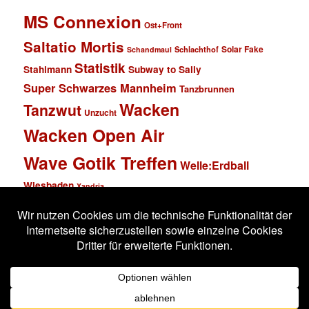
MS Connexion
Ost+Front
Saltatio Mortis
Solar Fake
Schlachthof
Schandmaul
Statistik
Stahlmann
Subway to Sally
Super Schwarzes Mannheim
Tanzbrunnen
Wacken
Tanzwut
Unzucht
Wacken Open Air
Wave Gotik Treffen
Welle:Erdball
Wiesbaden
Xandria
Impressum
Datenschutzerklärung
Stolz präsentiert von WordPress