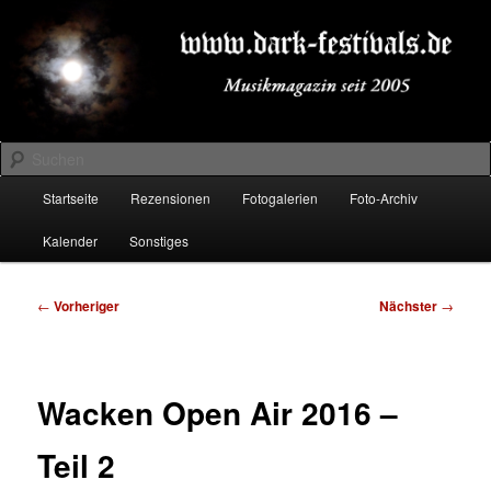
Zum
Musikmagazin seit 2005
primären
Inhalt
springen
DARK-FESTIVALS.DE
Suchen
Hauptmenü
Startseite
Rezensionen
Fotogalerien
Foto-Archiv
Kalender
Sonstiges
Beitragsnavigation
←
Vorheriger
Nächster
→
Wacken Open Air 2016 –
Teil 2