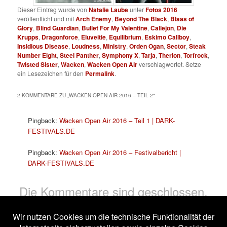
Dieser Eintrag wurde von
Natalie Laube
unter
Fotos 2016
veröffentlicht und mit
Arch Enemy
,
Beyond The Black
,
Blaas of
Glory
,
Blind Guardian
,
Bullet For My Valentine
,
Callejon
,
Die
Krupps
,
Dragonforce
,
Eluveitie
,
Equilibrium
,
Eskimo Callboy
,
Insidious Disease
,
Loudness
,
Ministry
,
Orden Ogan
,
Sector
,
Steak
Number Eight
,
Steel Panther
,
Symphony X
,
Tarja
,
Therion
,
Torfrock
,
Twisted Sister
,
Wacken
,
Wacken Open Air
verschlagwortet. Setze
ein Lesezeichen für den
Permalink
.
2 KOMMENTARE ZU „
WACKEN OPEN AIR 2016 – TEIL 2
“
Pingback:
Wacken Open Air 2016 – Teil 1 | DARK-
FESTIVALS.DE
Pingback:
Wacken Open Air 2016 – Festivalbericht |
DARK-FESTIVALS.DE
Die Kommentare sind geschlossen.