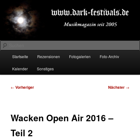
Zum
Musikmagazin seit 2005
primären
Inhalt
springen
DARK-FESTIVALS.DE
Suchen
Hauptmenü
Startseite
Rezensionen
Fotogalerien
Foto-Archiv
Kalender
Sonstiges
Beitragsnavigation
←
Vorheriger
Nächster
→
Wacken Open Air 2016 –
Teil 2