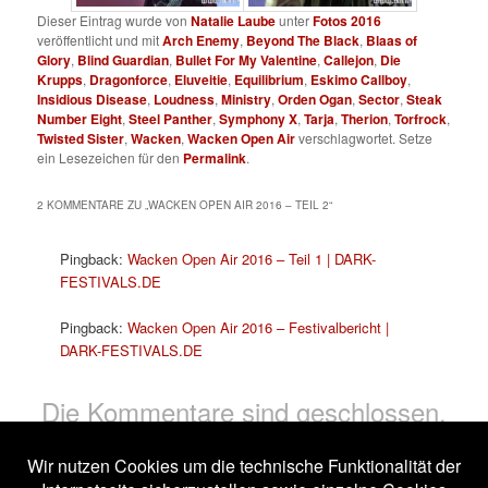
Dieser Eintrag wurde von
Natalie Laube
unter
Fotos 2016
veröffentlicht und mit
Arch Enemy
,
Beyond The Black
,
Blaas of
Glory
,
Blind Guardian
,
Bullet For My Valentine
,
Callejon
,
Die
Krupps
,
Dragonforce
,
Eluveitie
,
Equilibrium
,
Eskimo Callboy
,
Insidious Disease
,
Loudness
,
Ministry
,
Orden Ogan
,
Sector
,
Steak
Number Eight
,
Steel Panther
,
Symphony X
,
Tarja
,
Therion
,
Torfrock
,
Twisted Sister
,
Wacken
,
Wacken Open Air
verschlagwortet. Setze
ein Lesezeichen für den
Permalink
.
2 KOMMENTARE ZU „
WACKEN OPEN AIR 2016 – TEIL 2
“
Pingback:
Wacken Open Air 2016 – Teil 1 | DARK-
FESTIVALS.DE
Pingback:
Wacken Open Air 2016 – Festivalbericht |
DARK-FESTIVALS.DE
Die Kommentare sind geschlossen.