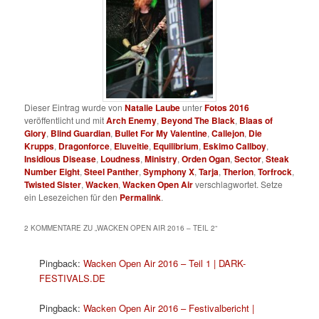
Dieser Eintrag wurde von
Natalie Laube
unter
Fotos 2016
veröffentlicht und mit
Arch Enemy
,
Beyond The Black
,
Blaas of
Glory
,
Blind Guardian
,
Bullet For My Valentine
,
Callejon
,
Die
Krupps
,
Dragonforce
,
Eluveitie
,
Equilibrium
,
Eskimo Callboy
,
Insidious Disease
,
Loudness
,
Ministry
,
Orden Ogan
,
Sector
,
Steak
Number Eight
,
Steel Panther
,
Symphony X
,
Tarja
,
Therion
,
Torfrock
,
Twisted Sister
,
Wacken
,
Wacken Open Air
verschlagwortet. Setze
ein Lesezeichen für den
Permalink
.
2 KOMMENTARE ZU „
WACKEN OPEN AIR 2016 – TEIL 2
“
Pingback:
Wacken Open Air 2016 – Teil 1 | DARK-
FESTIVALS.DE
Pingback:
Wacken Open Air 2016 – Festivalbericht |