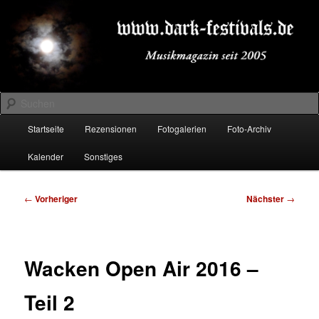
Zum
Musikmagazin seit 2005
primären
Inhalt
springen
DARK-FESTIVALS.DE
Suchen
Hauptmenü
Startseite
Rezensionen
Fotogalerien
Foto-Archiv
Kalender
Sonstiges
Beitragsnavigation
←
Vorheriger
Nächster
→
Wacken Open Air 2016 –
Teil 2