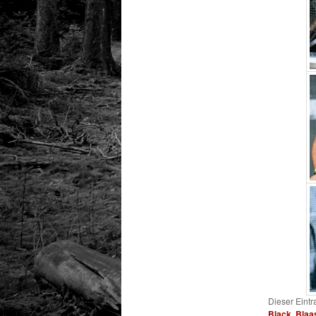
Dieser Eint
Black
,
Blaas