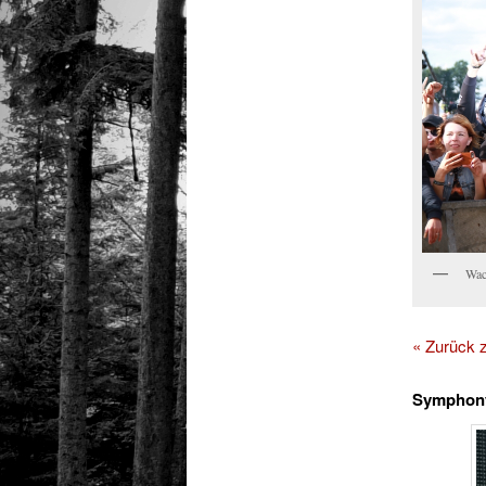
Wac
« Zurück
Symphon