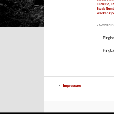
Eluveitie
,
Eq
Steak Numb
Wacken Ope
2 KOMMENTAR
Pingb
Pingb
Impressum