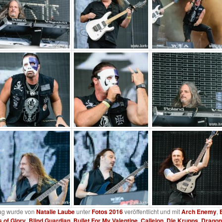
rag wurde von
Natalie Laube
unter
Fotos 2016
veröffentlicht und mit
Arch Enemy
,
 of Glory
,
Blind Guardian
,
Bullet For My Valentine
,
Callejon
,
Die Krupps
,
Dragon