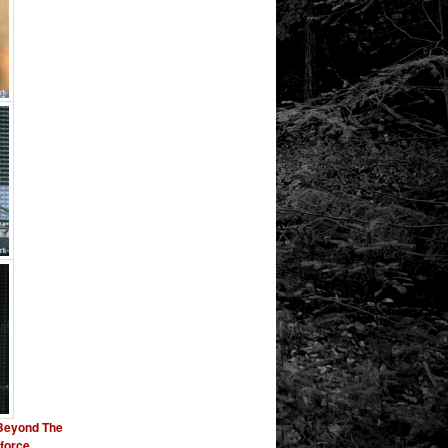
Beyond The
force
,