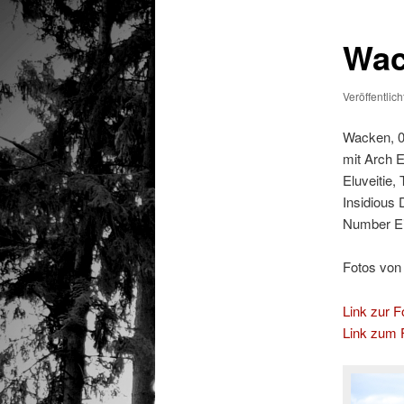
Wac
Veröffentlic
Wacken, 0
mit Arch E
Eluveitie,
Insidious
Number Ei
Fotos von
Link zur Fo
Link zum F