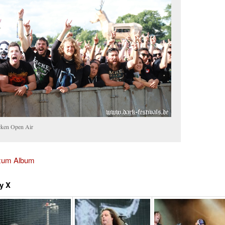
ken Open Air
 zum Album
y X