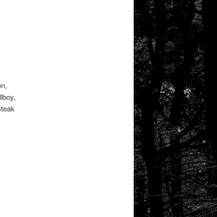
on,
lboy,
Steak