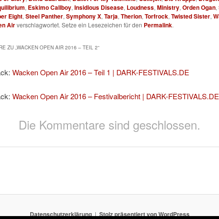
uilibrium
,
Eskimo Callboy
,
Insidious Disease
,
Loudness
,
Ministry
,
Orden Ogan
,
er Eight
,
Steel Panther
,
Symphony X
,
Tarja
,
Therion
,
Torfrock
,
Twisted Sister
,
W
n Air
verschlagwortet. Setze ein Lesezeichen für den
Permalink
.
E ZU „
WACKEN OPEN AIR 2016 – TEIL 2
“
ack:
Wacken Open Air 2016 – Teil 1 | DARK-FESTIVALS.DE
ack:
Wacken Open Air 2016 – Festivalbericht | DARK-FESTIVALS.D
Die Kommentare sind geschlossen.
Datenschutzerklärung
Stolz präsentiert von WordPress