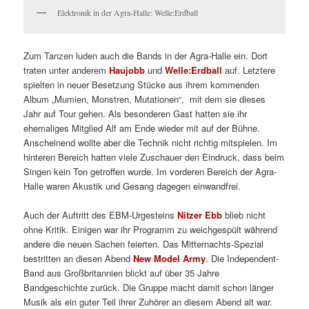
Elektronik in der Agra-Halle: Welle:Erdball
Zum Tanzen luden auch die Bands in der Agra-Halle ein. Dort
traten unter anderem
Haujobb
und
Welle:Erdball
auf. Letztere
spielten in neuer Besetzung Stücke aus ihrem kommenden
Album „Mumien, Monstren, Mutationen“, mit dem sie dieses
Jahr auf Tour gehen. Als besonderen Gast hatten sie ihr
ehemaliges Mitglied Alf am Ende wieder mit auf der Bühne.
Anscheinend wollte aber die Technik nicht richtig mitspielen. Im
hinteren Bereich hatten viele Zuschauer den Eindruck, dass beim
Singen kein Ton getroffen wurde. Im vorderen Bereich der Agra-
Halle waren Akustik und Gesang dagegen einwandfrei.
Auch der Auftritt des EBM-Urgesteins
Nitzer Ebb
blieb nicht
ohne Kritik. Einigen war ihr Programm zu weichgespült während
andere die neuen Sachen feierten. Das Mitternachts-Spezial
bestritten an diesen Abend
New Model Army
. Die Independent-
Band aus Großbritannien blickt auf über 35 Jahre
Bandgeschichte zurück. Die Gruppe macht damit schon länger
Musik als ein guter Teil ihrer Zuhörer an diesem Abend alt war.