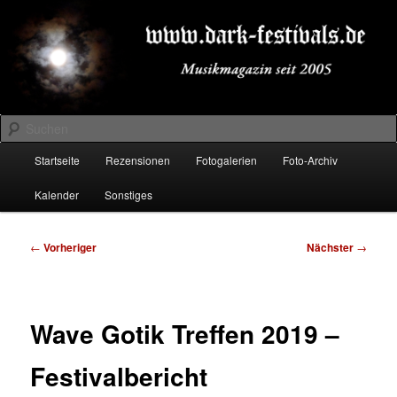
Zum
Musikmagazin seit 2005
primären
Inhalt
springen
DARK-FESTIVALS.DE
Suchen
Hauptmenü
Startseite
Rezensionen
Fotogalerien
Foto-Archiv
Kalender
Sonstiges
Beitragsnavigation
←
Vorheriger
Nächster
→
Wave Gotik Treffen 2019 –
Festivalbericht