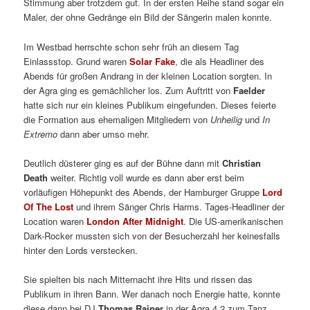
Stimmung aber trotzdem gut. In der ersten Reihe stand sogar ein
Maler, der ohne Gedränge ein Bild der Sängerin malen konnte.
Im Westbad herrschte schon sehr früh an diesem Tag
Einlassstop. Grund waren
Solar Fake
, die als Headliner des
Abends für großen Andrang in der kleinen Location sorgten. In
der Agra ging es gemächlicher los. Zum Auftritt von
Faelder
hatte sich nur ein kleines Publikum eingefunden. Dieses feierte
die Formation aus ehemaligen Mitgliedern von
Unheilig
und
In
Extremo
dann aber umso mehr.
Deutlich düsterer ging es auf der Bühne dann mit
Christian
Death
weiter. Richtig voll wurde es dann aber erst beim
vorläufigen Höhepunkt des Abends, der Hamburger Gruppe
Lord
Of The Lost
und ihrem Sänger Chris Harms. Tages-Headliner der
Location waren
London After Midnight
. Die US-amerikanischen
Dark-Rocker mussten sich von der Besucherzahl her keinesfalls
hinter den Lords verstecken.
Sie spielten bis nach Mitternacht ihre Hits und rissen das
Publikum in ihren Bann. Wer danach noch Energie hatte, konnte
diese dann bei DJ
Thomas Rainer
in der Agra 4.2 zum Tanz