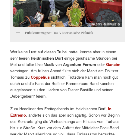
Publikumsmagnet: Das Viktorianische Picknick
Wer keine Lust auf diesen Trubel hatte, konnte aber in einem
sehr leeren
Heidnischen Dorf
einige geruhsame Stunden bei
Met und toller Live-Musik von
Argentum Ferrum
oder
Ganaim
verbringen. Am frühen Abend füllte sich der Markt am Dölitzer
Torhaus zu
Coppelius
sichtlich. Trotzdem kam man noch gut
durch und die Fans der Berliner Kammercore-Band konnten
ausgelassen zu den Liedern von Diener Bastille und seinen
„Arbeitgebern“ feiern.
Zum Headliner des Freitagabends im Heidnischen Dorf,
In
Extremo
, änderte sich das aber schlagartig. Schon vor Beginn
des Konzerts ging die Warteschlange am Einlass vom Torhaus
bis zur Straße. Kurz vor dem Auftritt der Mittelalter-Rock-Band
war der Markt allerdings so voll, dass Einlassstop herrschte.