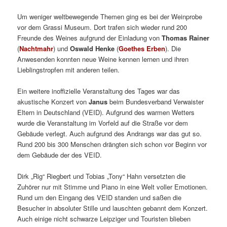
Um weniger weltbewegende Themen ging es bei der Weinprobe
vor dem Grassi Museum. Dort trafen sich wieder rund 200
Freunde des Weines aufgrund der Einladung von
Thomas Rainer
(
Nachtmahr
) und
Oswald Henke
(
Goethes Erben
). Die
Anwesenden konnten neue Weine kennen lernen und ihren
Lieblingstropfen mit anderen teilen.
Ein weitere inoffizielle Veranstaltung des Tages war das
akustische Konzert von
Janus
beim Bundesverband Verwaister
Eltern in Deutschland (VEID). Aufgrund des warmen Wetters
wurde die Veranstaltung im Vorfeld auf die Straße vor dem
Gebäude verlegt. Auch aufgrund des Andrangs war das gut so.
Rund 200 bis 300 Menschen drängten sich schon vor Beginn vor
dem Gebäude der des VEID.
Dirk „Rig“ Riegbert und Tobias „Tony“ Hahn versetzten die
Zuhörer nur mit Stimme und Piano in eine Welt voller Emotionen.
Rund um den Eingang des VEID standen und saßen die
Besucher in absoluter Stille und lauschten gebannt dem Konzert.
Auch einige nicht schwarze Leipziger und Touristen blieben