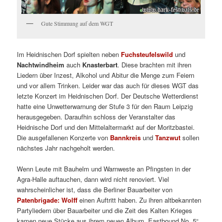
Gute Stimmung auf dem WGT
Im Heidnischen Dorf spielten neben
Fuchsteufelswild
und
Nachtwindheim
auch
Knasterbart
. Diese brachten mit ihren
Liedern über Inzest, Alkohol und Abitur die Menge zum Feiern
und vor allem Trinken. Leider war das auch für dieses WGT das
letzte Konzert im Heidnischen Dorf. Der Deutsche Wetterdienst
hatte eine Unwetterwarnung der Stufe 3 für den Raum Leipzig
herausgegeben. Daraufhin schloss der Veranstalter das
Heidnische Dorf und den Mittelaltermarkt auf der Moritzbastei.
Die ausgefallenen Konzerte von
Bannkreis
und
Tanzwut
sollen
nächstes Jahr nachgeholt werden.
Wenn Leute mit Bauhelm und Warnweste an Pfingsten in der
Agra-Halle auftauchen, dann wird nicht renoviert. Viel
wahrscheinlicher ist, dass die Berliner Bauarbeiter von
Patenbrigade: Wolff
einen Auftritt haben. Zu ihren altbekannten
Partyliedern über Bauarbeiter und die Zeit des Kalten Krieges
kamen neue Stücke aus ihrem neuen Album „Eastbound No. 5“.