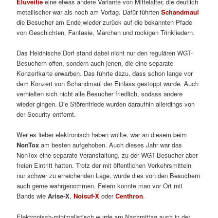
Eluveitie
eine etwas andere Variante von Mittelalter, die deutlich
metallischer war als noch am Vortag. Dafür führten
Schandmaul
die Besucher am Ende wieder zurück auf die bekannten Pfade
von Geschichten, Fantasie, Märchen und rockigen Trinkliedern.
Das Heidnische Dorf stand dabei nicht nur den regulären WGT-
Besuchern offen, sondern auch jenen, die eine separate
Konzertkarte erwarben. Das führte dazu, dass schon lange vor
dem Konzert von Schandmaul der Einlass gestoppt wurde. Auch
verhielten sich nicht alle Besucher friedlich, sodass andere
wieder gingen. Die Störenfriede wurden daraufhin allerdings von
der Security entfernt.
Wer es lieber elektronisch haben wollte, war an diesem beim
NonTox
am besten aufgehoben. Auch dieses Jahr war das
NonTox eine separate Veranstaltung, zu der WGT-Besucher aber
freien Eintritt hatten. Trotz der mit öffentlichen Verkehrsmitteln
nur schwer zu erreichenden Lage, wurde dies von den Besuchern
auch gerne wahrgenommen. Feiern konnte man vor Ort mit
Bands wie
Arise-X
,
Noisuf-X
oder
Centhron
.
Elektronisch-minimalistisch wurde am Nachmittag auch in der