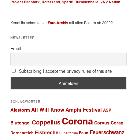
Project Pitchfork
,
Rotersand
,
Spark!
,
Turbinenhalle
,
VNV Nation
Kennt ihr schon unser
Foto-Archiv
mit alten Bildern ab 2009?
NEWSLETTER
Email
Subscribing I accept the privacy rules of this site
SCHLAGWÖRTER
All Will Know
Amphi Festival
Alestorm
ASP
Corona
Coppelius
Blutengel
Corvus Corax
Feuerschwanz
Eisbrecher
Faun
Dornenreich
Ensiferum