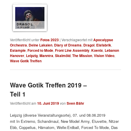
DRAGOL
10 BILDER
Veröffentlicht unter
Fotos 2023
|
Verschlagwortet mit
Apocalypse
Orchestra
,
Deine Lakaien
,
Diary of Dreams
,
Dragol
,
Eisfabrik
,
Estampie
,
Forced to Mode
,
Front Line Assembly
,
Koenix
,
Lebanon
Hanover
,
Leipzig
,
Manntra
,
Skalmöld
,
The Mission
,
Vision Video
,
Wave Gotik Treffen
Wave Gotik Treffen 2019 –
Teil 1
Veröffentlicht am
10. Juni 2019
von
Sven Bähr
Leipzig (diverse Veranstaltungsorte), 07. und 08.06.2019
mit In Extremo, Schandmaul, New Model Army, Eluveitie, Nitzer
Ebb, Coppelius, Hämatom, Welle:Erdball, Forced To Mode, Das