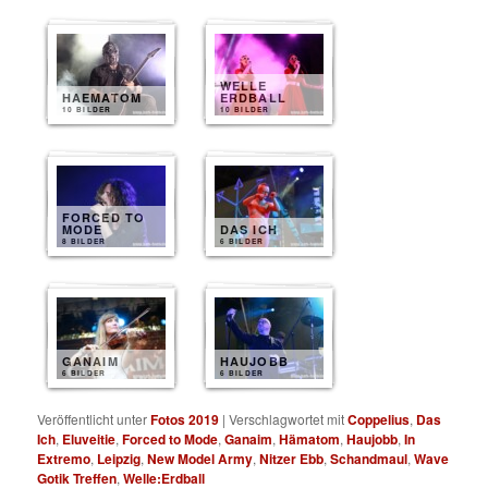
WELLE
HAEMATOM
ERDBALL
10 BILDER
10 BILDER
FORCED TO
MODE
DAS ICH
8 BILDER
6 BILDER
GANAIM
HAUJOBB
6 BILDER
6 BILDER
Veröffentlicht unter
Fotos 2019
|
Verschlagwortet mit
Coppelius
,
Das
Ich
,
Eluveitie
,
Forced to Mode
,
Ganaim
,
Hämatom
,
Haujobb
,
In
Extremo
,
Leipzig
,
New Model Army
,
Nitzer Ebb
,
Schandmaul
,
Wave
Gotik Treffen
,
Welle:Erdball