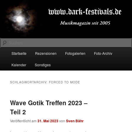
Zum
Zum
Musikmagazin seit 2005
primären
sekundären
Inhalt
Inhalt
springen
springen
DARK-FESTIVALS.DE
Suchen
Hauptmenü
Startseite
Rezensionen
Fotogalerien
Foto-Archiv
Kalender
Sonstiges
SCHLAGWORTARCHIV:
FORCED TO MODE
Wave Gotik Treffen 2023 –
Teil 2
Veröffentlicht am
31. Mai 2023
von
Sven Bähr