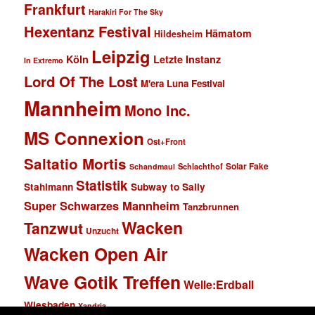
Frankfurt
Harakiri For The Sky
Hexentanz Festival
Hämatom
Hildesheim
Leipzig
Köln
Letzte Instanz
In Extremo
Lord Of The Lost
M'era Luna Festival
Mannheim
Mono Inc.
MS Connexion
Ost+Front
Saltatio Mortis
Solar Fake
Schlachthof
Schandmaul
Statistik
Stahlmann
Subway to Sally
Super Schwarzes Mannheim
Tanzbrunnen
Wacken
Tanzwut
Unzucht
Wacken Open Air
Wave Gotik Treffen
Welle:Erdball
Wiesbaden
Xandria