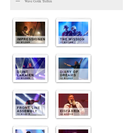
Wave Gotik Treffen
IMPRESSIONEN
THE MISSION
60 BILDER
15 BILDER
DEINE
DIARY OF
LAKAIEN
DREAMS
12 BILDER
12 BILDER
FRONT LINE
ASSEMBLY
EISFABRIK
12 BILDER
10 BILDER