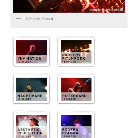
E-Tropolis Festival
PROJECT
VNV NATION
PITCHFORK
15 BILDER
14 BILDER
NACHTMAHR
ROTERSAND
13 BILDER
12 BILDER
AESTHETIC
FROZEN
PERFECTION
PLASMA
11 BILDER
10 BILDER