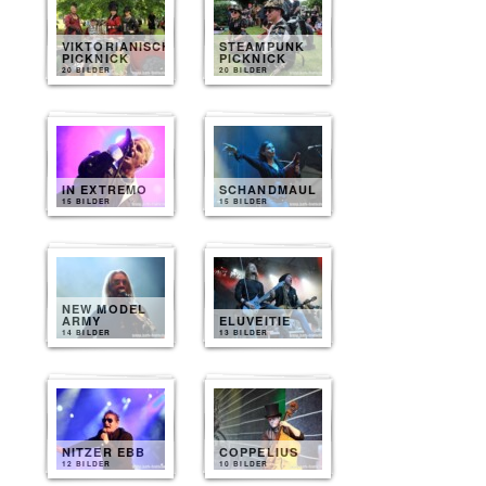
VIKTORIANISCHES
STEAMPUNK
PICKNICK
PICKNICK
20 BILDER
20 BILDER
IN EXTREMO
SCHANDMAUL
15 BILDER
15 BILDER
NEW MODEL
ARMY
ELUVEITIE
14 BILDER
13 BILDER
NITZER EBB
COPPELIUS
12 BILDER
10 BILDER