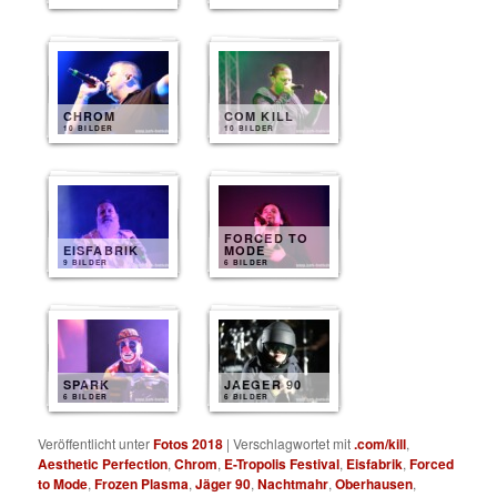
CHROM
COM KILL
10 BILDER
10 BILDER
FORCED TO
EISFABRIK
MODE
9 BILDER
6 BILDER
SPARK
JAEGER 90
6 BILDER
6 BILDER
Veröffentlicht unter
Fotos 2018
|
Verschlagwortet mit
.com/kill
,
Aesthetic Perfection
,
Chrom
,
E-Tropolis Festival
,
Eisfabrik
,
Forced
to Mode
,
Frozen Plasma
,
Jäger 90
,
Nachtmahr
,
Oberhausen
,