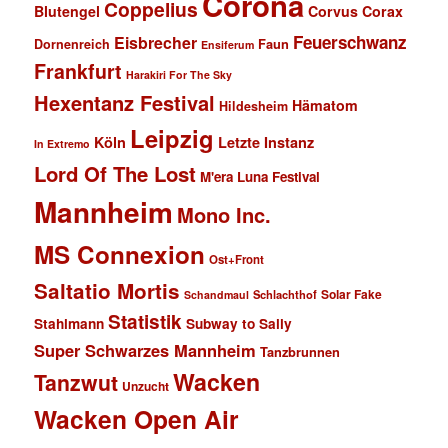
Corona
Coppelius
Blutengel
Corvus Corax
Feuerschwanz
Eisbrecher
Faun
Dornenreich
Ensiferum
Frankfurt
Harakiri For The Sky
Hexentanz Festival
Hämatom
Hildesheim
Leipzig
Köln
Letzte Instanz
In Extremo
Lord Of The Lost
M'era Luna Festival
Mannheim
Mono Inc.
MS Connexion
Ost+Front
Saltatio Mortis
Solar Fake
Schlachthof
Schandmaul
Statistik
Stahlmann
Subway to Sally
Super Schwarzes Mannheim
Tanzbrunnen
Wacken
Tanzwut
Unzucht
Wacken Open Air