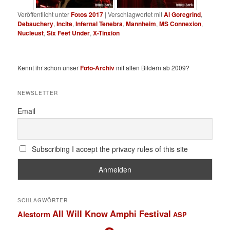
Veröffentlicht unter
Fotos 2017
|
Verschlagwortet mit
Al Goregrind
,
Debauchery
,
Incite
,
Infernal Tenebra
,
Mannheim
,
MS Connexion
,
Nucleust
,
Six Feet Under
,
X-Tinxion
Kennt ihr schon unser
Foto-Archiv
mit alten Bildern ab 2009?
NEWSLETTER
Email
Subscribing I accept the privacy rules of this site
SCHLAGWÖRTER
All Will Know
Amphi Festival
Alestorm
ASP