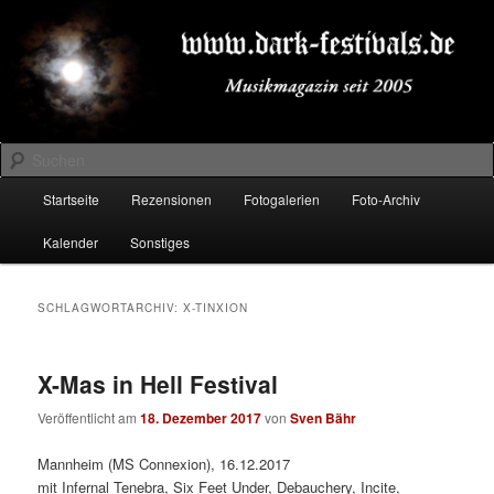
Zum
Zum
Musikmagazin seit 2005
primären
sekundären
Inhalt
Inhalt
springen
springen
DARK-FESTIVALS.DE
Suchen
Hauptmenü
Startseite
Rezensionen
Fotogalerien
Foto-Archiv
Kalender
Sonstiges
SCHLAGWORTARCHIV:
X-TINXION
X-Mas in Hell Festival
Veröffentlicht am
18. Dezember 2017
von
Sven Bähr
Mannheim (MS Connexion), 16.12.2017
mit Infernal Tenebra, Six Feet Under, Debauchery, Incite,