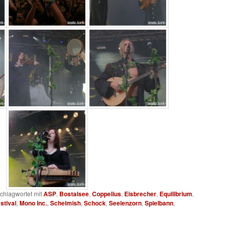
chlagwortet mit
ASP
,
Bostalsee
,
Coppelius
,
Eisbrecher
,
Equilibrium
,
stival
,
Mono Inc.
,
Schelmish
,
Schock
,
Seelenzorn
,
Spielbann
,