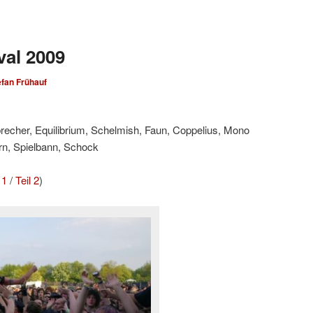
val 2009
efan Frühauf
brecher, Equilibrium, Schelmish, Faun, Coppelius, Mono
rn, Spielbann, Schock
 1
/
Teil 2
)