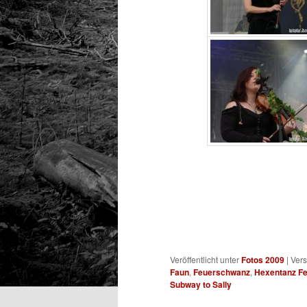
Veröffentlicht unter
Fotos 2009
|
Vers
Faun
,
Feuerschwanz
,
Hexentanz Fe
Subway to Sally