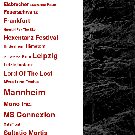
Eisbrecher
Faun
Ensiferum
Feuerschwanz
Frankfurt
Harakiri For The Sky
Hexentanz Festival
Hämatom
Hildesheim
Leipzig
Köln
In Extremo
Letzte Instanz
Lord Of The Lost
M'era Luna Festival
Mannheim
Mono Inc.
MS Connexion
Ost+Front
Saltatio Mortis