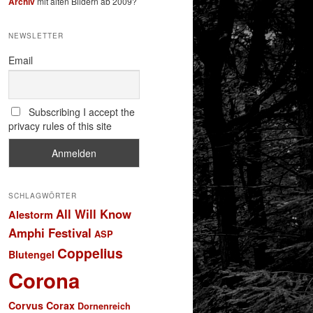
Archiv
mit alten Bildern ab 2009?
NEWSLETTER
Email
Subscribing I accept the
privacy rules of this site
SCHLAGWÖRTER
All Will Know
Alestorm
Amphi Festival
ASP
Coppelius
Blutengel
Corona
Corvus Corax
Dornenreich