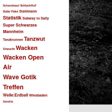
Schlachthof
Schandmaul
Stahlmann
Solar Fake
Statistik
Subway to Sally
Super Schwarzes
Mannheim
Tanzwut
Tanzbrunnen
Wacken
Unzucht
Wacken Open
Air
Wave Gotik
Treffen
Welle:Erdball
Wiesbaden
Xandria