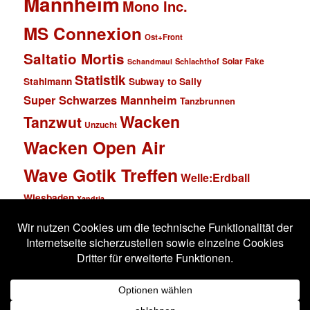
Mannheim
Mono Inc.
MS Connexion
Ost+Front
Saltatio Mortis
Solar Fake
Schlachthof
Schandmaul
Statistik
Stahlmann
Subway to Sally
Super Schwarzes Mannheim
Tanzbrunnen
Wacken
Tanzwut
Unzucht
Wacken Open Air
Wave Gotik Treffen
Welle:Erdball
Wiesbaden
Xandria
Impressum