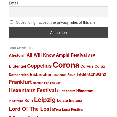
Email
Subscribing I accept the privacy rules of this site
SCHLAGWÖRTER
All Will Know
Amphi Festival
Alestorm
ASP
Corona
Coppelius
Blutengel
Corvus Corax
Feuerschwanz
Eisbrecher
Faun
Dornenreich
Ensiferum
Frankfurt
Harakiri For The Sky
Hexentanz Festival
Hämatom
Hildesheim
Leipzig
Köln
Letzte Instanz
In Extremo
Lord Of The Lost
M'era Luna Festival