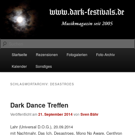
Zum
Zum
Musikmagazin seit 2005
primären
sekundären
Inhalt
Inhalt
springen
springen
DARK-FESTIVALS.DE
Suchen
Hauptmenü
Startseite
Rezensionen
Fotogalerien
Foto-Archiv
Kalender
Sonstiges
SCHLAGWORTARCHIV:
DESASTROES
Dark Dance Treffen
Veröffentlicht am
21. September 2014
von
Sven Bähr
Lahr (Universal D.O.G.), 20.09.2014
mit Nachtmahr, Das Ich, Desastroes, Mono No Aware, Centhron