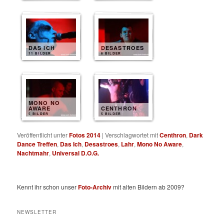
DAS ICH
DESASTROES
11 BILDER
6 BILDER
MONO NO
AWARE
CENTHRON
5 BILDER
5 BILDER
Veröffentlicht unter
Fotos 2014
|
Verschlagwortet mit
Centhron
,
Dark
Dance Treffen
,
Das Ich
,
Desastroes
,
Lahr
,
Mono No Aware
,
Nachtmahr
,
Universal D.O.G.
Kennt ihr schon unser
Foto-Archiv
mit alten Bildern ab 2009?
NEWSLETTER