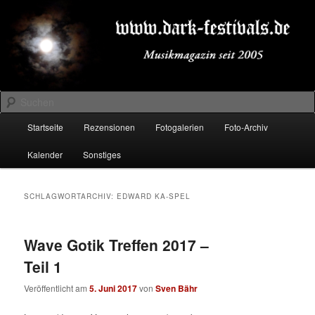
Zum
Zum
Musikmagazin seit 2005
primären
sekundären
Inhalt
Inhalt
springen
springen
DARK-FESTIVALS.DE
Suchen
Hauptmenü
Startseite
Rezensionen
Fotogalerien
Foto-Archiv
Kalender
Sonstiges
SCHLAGWORTARCHIV:
EDWARD KA-SPEL
Wave Gotik Treffen 2017 –
Teil 1
Veröffentlicht am
5. Juni 2017
von
Sven Bähr