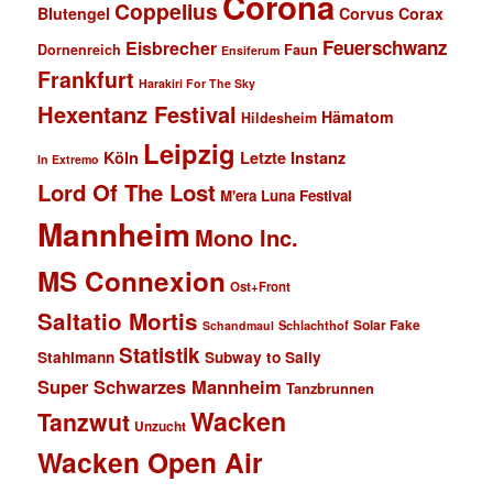
Corona
Coppelius
Blutengel
Corvus Corax
Feuerschwanz
Eisbrecher
Faun
Dornenreich
Ensiferum
Frankfurt
Harakiri For The Sky
Hexentanz Festival
Hämatom
Hildesheim
Leipzig
Köln
Letzte Instanz
In Extremo
Lord Of The Lost
M'era Luna Festival
Mannheim
Mono Inc.
MS Connexion
Ost+Front
Saltatio Mortis
Solar Fake
Schlachthof
Schandmaul
Statistik
Stahlmann
Subway to Sally
Super Schwarzes Mannheim
Tanzbrunnen
Wacken
Tanzwut
Unzucht
Wacken Open Air