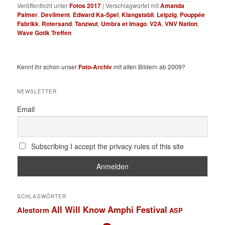
Veröffentlicht unter
Fotos 2017
|
Verschlagwortet mit
Amanda
Palmer
,
Devilment
,
Edward Ka-Spel
,
Klangstabil
,
Leipzig
,
Pouppée
Fabrikk
,
Rotersand
,
Tanzwut
,
Umbra et Imago
,
V2A
,
VNV Nation
,
Wave Gotik Treffen
Kennt ihr schon unser
Foto-Archiv
mit alten Bildern ab 2009?
NEWSLETTER
Email
Subscribing I accept the privacy rules of this site
SCHLAGWÖRTER
All Will Know
Amphi Festival
Alestorm
ASP