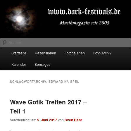
Zum
Zum
Musikmagazin seit 2005
primären
sekundären
Inhalt
Inhalt
springen
springen
DARK-FESTIVALS.DE
Suchen
Hauptmenü
Startseite
Rezensionen
Fotogalerien
Foto-Archiv
Kalender
Sonstiges
SCHLAGWORTARCHIV:
EDWARD KA-SPEL
Wave Gotik Treffen 2017 –
Teil 1
Veröffentlicht am
5. Juni 2017
von
Sven Bähr