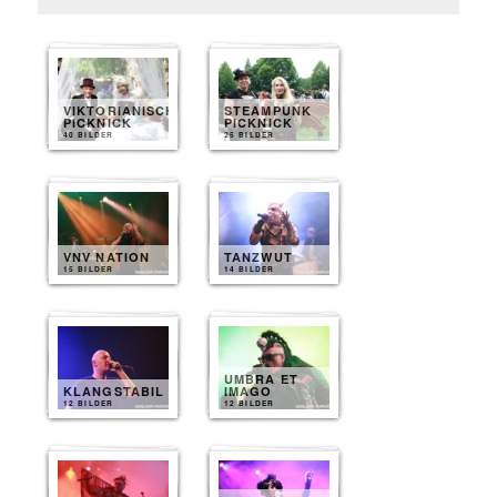
VIKTORIANISCHES
STEAMPUNK
PICKNICK
PICKNICK
40 BILDER
25 BILDER
VNV NATION
TANZWUT
15 BILDER
14 BILDER
UMBRA ET
KLANGSTABIL
IMAGO
12 BILDER
12 BILDER