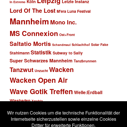
Leipzig
Köln
Letzte Instanz
In Extremo
Lord Of The Lost
M'era Luna Festival
Mannheim
Mono Inc.
MS Connexion
Ost+Front
Saltatio Mortis
Solar Fake
Schlachthof
Schandmaul
Statistik
Stahlmann
Subway to Sally
Super Schwarzes Mannheim
Tanzbrunnen
Wacken
Tanzwut
Unzucht
Wacken Open Air
Wave Gotik Treffen
Welle:Erdball
Wiesbaden
Xandria
Impressum