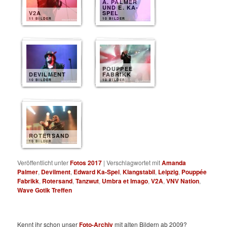
A. PALMER
UND E. KA-
V2A
SPEL
11 BILDER
10 BILDER
POUPPEE
DEVILMENT
FABRIKK
10 BILDER
10 BILDER
ROTERSAND
10 BILDER
Veröffentlicht unter
Fotos 2017
|
Verschlagwortet mit
Amanda
Palmer
,
Devilment
,
Edward Ka-Spel
,
Klangstabil
,
Leipzig
,
Pouppée
Fabrikk
,
Rotersand
,
Tanzwut
,
Umbra et Imago
,
V2A
,
VNV Nation
,
Wave Gotik Treffen
Kennt ihr schon unser
Foto-Archiv
mit alten Bildern ab 2009?