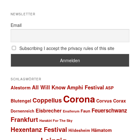
NEWSLETTER
Email
Subscribing I accept the privacy rules of this site
SCHLAGWÖRTER
All Will Know
Amphi Festival
Alestorm
ASP
Corona
Coppelius
Blutengel
Corvus Corax
Feuerschwanz
Eisbrecher
Faun
Dornenreich
Ensiferum
Frankfurt
Harakiri For The Sky
Hexentanz Festival
Hämatom
Hildesheim